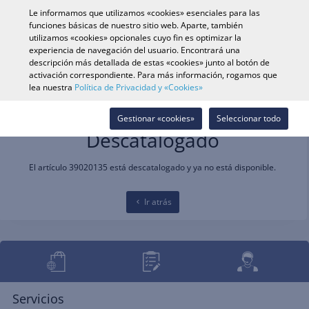
0
Le informamos que utilizamos «cookies» esenciales para las
funciones básicas de nuestro sitio web. Aparte, también
utilizamos «cookies» opcionales cuyo fin es optimizar la
experiencia de navegación del usuario. Encontrará una
Búsqueda de vehículo
Iniciar s
Buscar en tienda
descripción más detallada de estas «cookies» junto al botón de
activación correspondiente. Para más información, rogamos que
lea nuestra
Política de Privacidad y «Cookies»
Gestionar «cookies»
Seleccionar todo
Descatalogado
El artículo 39020135 está descatalogado y ya no está disponible.
Ir atrás
Servicios