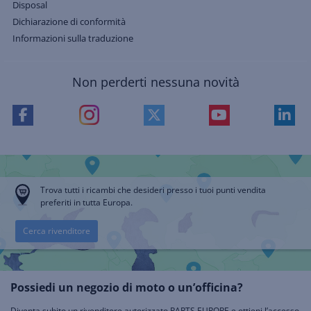
Disposal
Dichiarazione di conformità
Informazioni sulla traduzione
Non perderti nessuna novità
Trova tutti i ricambi che desideri presso i tuoi punti vendita
preferiti in tutta Europa.
Cerca rivenditore
Possiedi un negozio di moto o un’officina?
Diventa subito un rivenditore autorizzato PARTS EUROPE e ottieni l’accesso