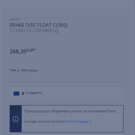
GALFER
BRAKE DISC FLOAT CUBIQ
17104113 / DF348FLQ
268,35
EUR*
*IVA al 19% inclusa
5
In magazzino
Questo pezzo è disponibile presso un rivenditore Parts
Europe vicino a te (vedi
Ricerca negozi
)