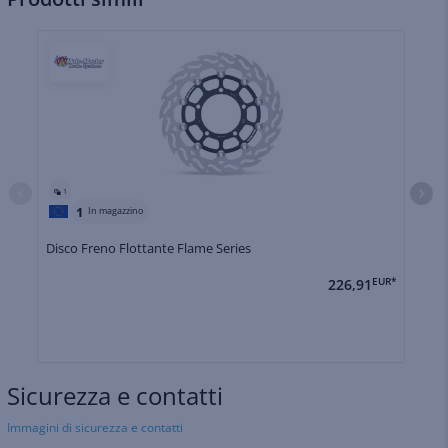
1
1
In magazzino
Disco Freno Flottante Flame Series
Di
226,91
EUR*
Sicurezza e contatti
Immagini di sicurezza e contatti