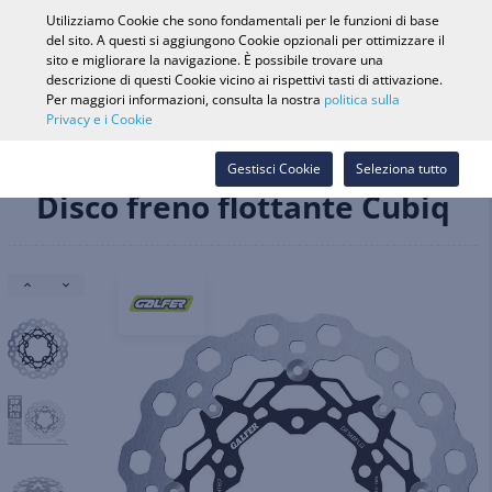
0
Utilizziamo Cookie che sono fondamentali per le funzioni di base
del sito. A questi si aggiungono Cookie opzionali per ottimizzare il
sito e migliorare la navigazione. È possibile trovare una
descrizione di questi Cookie vicino ai rispettivi tasti di attivazione.
Ricerca veicolo
Accedi
Cerca nel
Per maggiori informazioni, consulta la nostra
politica sulla
Privacy e i Cookie
Webshop
Cerca
df358flq
17104113
Gestisci Cookie
Seleziona tutto
Disco freno flottante Cubiq