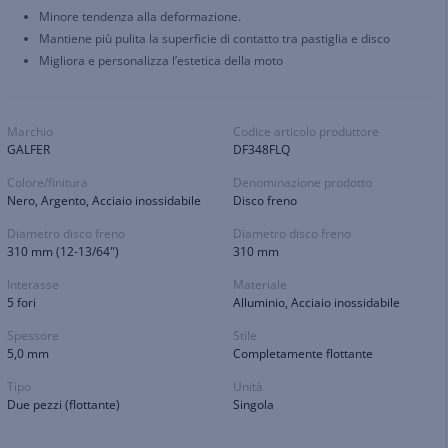
Minore tendenza alla deformazione.
Mantiene più pulita la superficie di contatto tra pastiglia e disco
Migliora e personalizza l’estetica della moto
Marchio
Codice articolo produttore
GALFER
DF348FLQ
Colore/finitura
Denominazione prodotto
Nero, Argento, Acciaio inossidabile
Disco freno
Diametro disco freno
Diametro disco freno
310 mm (12-13/64")
310 mm
Interasse
Materiale
5 fori
Alluminio, Acciaio inossidabile
Spessore
Stile
5,0 mm
Completamente flottante
Tipo
Unità
Due pezzi (flottante)
Singola