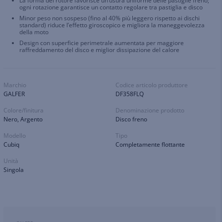
La forma del rotore favorisce un’usura uniforme delle pastiglie freno;
ogni rotazione garantisce un contatto regolare tra pastiglia e disco
Minor peso non sospeso (fino al 40% più leggero rispetto ai dischi
standard) riduce l’effetto giroscopico e migliora la maneggevolezza
della moto
Design con superficie perimetrale aumentata per maggiore
raffreddamento del disco e miglior dissipazione del calore
Marchio
Codice articolo produttore
GALFER
DF358FLQ
Colore/finitura
Denominazione prodotto
Nero, Argento
Disco freno
Modello
Tipo
Cubiq
Completamente flottante
Unità
Singola