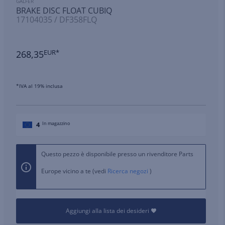
GALFER
BRAKE DISC FLOAT CUBIQ
17104035 / DF358FLQ
268,35
EUR*
*IVA al 19% inclusa
4
In magazzino
Questo pezzo è disponibile presso un rivenditore Parts
Europe vicino a te (vedi
Ricerca negozi
)
Aggiungi alla lista dei desideri