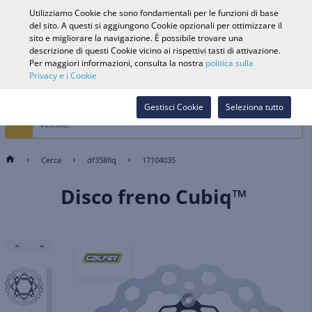
0
Utilizziamo Cookie che sono fondamentali per le funzioni di base
del sito. A questi si aggiungono Cookie opzionali per ottimizzare il
sito e migliorare la navigazione. È possibile trovare una
descrizione di questi Cookie vicino ai rispettivi tasti di attivazione.
Ricerca veicolo
Accedi
Cerca nel
Per maggiori informazioni, consulta la nostra
politica sulla
Privacy e i Cookie
Webshop
La Selezione del veicolo è vietata dall'attuale selezione dei cookie.
Gestisci Cookie
Seleziona tutto
Seleziona i Cookie di preferenza per memorizzare e filtrare per
Veicolo.
Cerca
df358flq
17104035
Disco freno Cubiq™