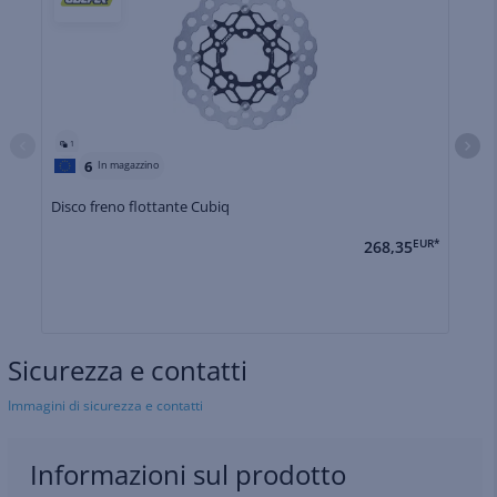
1
6
In magazzino
Disco freno flottante Cubiq
Di
268,35
EUR*
Sicurezza e contatti
Immagini di sicurezza e contatti
Informazioni sul prodotto