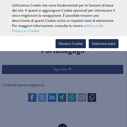
0
Utilizziamo Cookie che sono fondamentali per le funzioni di base
del sito. A questi si aggiungono Cookie opzionali per ottimizzare il
sito e migliorare la navigazione. È possibile trovare una
descrizione di questi Cookie vicino ai rispettivi tasti di attivazione.
Ricerca veicolo
Accedi
Cerca nel
Per maggiori informazioni, consulta la nostra
politica sulla
Privacy e i Cookie
Webshop
Categorie
Biciclette
Accessori bicicletta
Portabagagli
Gestisci Cookie
Seleziona tutto
Portabagagli
Apri filtri
Condividi questa pagina su