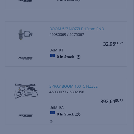
BOOM 5/7 NOZZLE 12mm END
45030069 / 5275067
32,95
EUR*
UdM: KT
0
In Stock
SPRAY BOOM 100" 5 NZZLE
45030073 / 5302356
392,64
EUR*
UdM: EA
0
In Stock