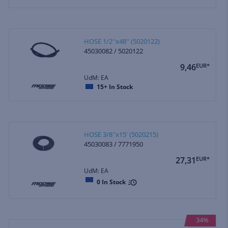
HOSE 1/2''x48'' (5020122)
45030082 / 5020122
9,46
EUR*
UdM: EA
15+
In Stock
HOSE 3/8''x15' (5020215)
45030083 / 7771950
27,31
EUR*
UdM: EA
0
In Stock
34%