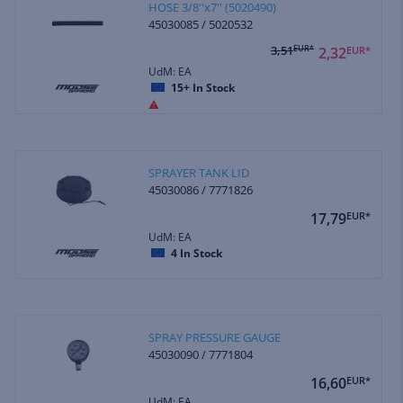
HOSE 3/8''x7'' (5020490)
45030085 / 5020532
3,51
EUR*
2,32
EUR*
UdM: EA
15+
In Stock
SPRAYER TANK LID
45030086 / 7771826
17,79
EUR*
UdM: EA
4
In Stock
SPRAY PRESSURE GAUGE
45030090 / 7771804
16,60
EUR*
UdM: EA