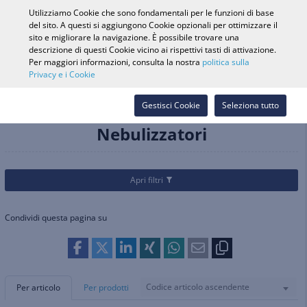
0
Utilizziamo Cookie che sono fondamentali per le funzioni di base
del sito. A questi si aggiungono Cookie opzionali per ottimizzare il
sito e migliorare la navigazione. È possibile trovare una
descrizione di questi Cookie vicino ai rispettivi tasti di attivazione.
Ricerca veicolo
Accedi
Cerca nel
Per maggiori informazioni, consulta la nostra
politica sulla
Privacy e i Cookie
Webshop
Categorie
Ricambi e accessori
Cingoli e attrezzi agricoli
Gestisci Cookie
Seleziona tutto
Nebulizzatori
Nebulizzatori
Apri filtri
Condividi questa pagina su
Codice articolo ascendente
Per articolo
Per prodotti