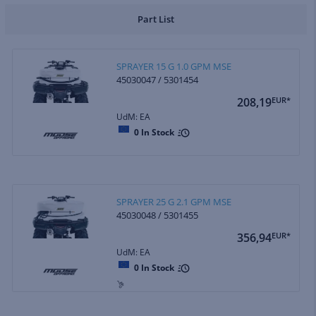
Part List
SPRAYER 15 G 1.0 GPM MSE
45030047 / 5301454
208,19
EUR*
UdM: EA
0
In Stock
SPRAYER 25 G 2.1 GPM MSE
45030048 / 5301455
356,94
EUR*
UdM: EA
0
In Stock