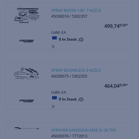
SPRAY BOOM 140" 7 NZZLE
45030074 / 5302357
499,74
EUR*
UdM: EA
0
In Stock
SPRAY BOOMLESS 3 NZZLE
45030075 / 5302355
464,04
EUR*
UdM: EA
0
In Stock
SPRAYER HANDGUN MSE (X-26 TIP)
45030076 / 7772013