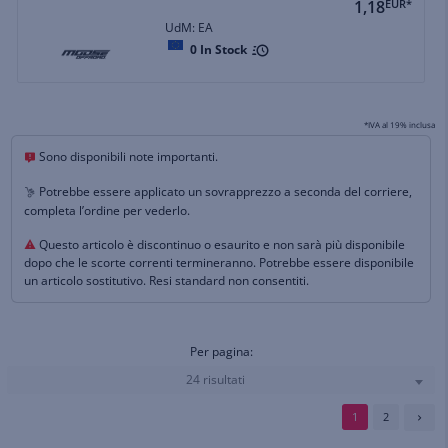
1,18
EUR*
UdM: EA
0
In Stock
*IVA al 19% inclusa
Sono disponibili note importanti.
Potrebbe essere applicato un sovrapprezzo a seconda del corriere,
completa l’ordine per vederlo.
Questo articolo è discontinuo o esaurito e non sarà più disponibile
dopo che le scorte correnti termineranno. Potrebbe essere disponibile
un articolo sostitutivo. Resi standard non consentiti.
Per pagina:
24 risultati
1
2