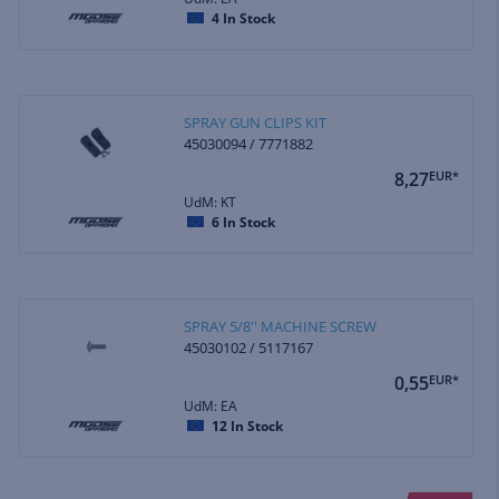
4
In Stock
SPRAY GUN CLIPS KIT
45030094 / 7771882
8,27
EUR*
UdM: KT
6
In Stock
SPRAY 5/8'' MACHINE SCREW
45030102 / 5117167
0,55
EUR*
UdM: EA
12
In Stock