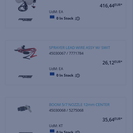
416,44
EUR*
UdM: EA
0
In Stock
SPRAYER LEAD WIRE ASSY W/ SWIT
45030067 / 7771784
26,12
EUR*
UdM: EA
0
In Stock
BOOM 5/7 NOZZLE 12mm CENTER
45030068 / 5275068
35,64
EUR*
UdM: KT
0
In Stock