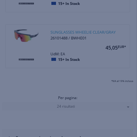
15+
In Stock
SUNGLASSES WHEELIE CLEAR/GRAY
26101488 / BWHE01
45,05
EUR*
UdM: EA
15+
In Stock
*IVA al 19% inclusa
Per pagina:
24 risultati