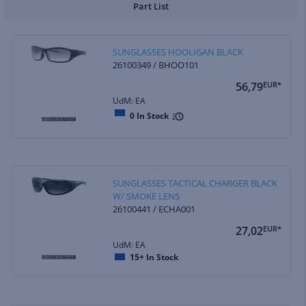
Part List
SUNGLASSES HOOLIGAN BLACK
26100349 / BHOO101
56,79
EUR*
UdM: EA
0
In Stock
SUNGLASSES TACTICAL CHARGER BLACK
W/ SMOKE LENS
26100441 / ECHA001
27,02
EUR*
UdM: EA
15+
In Stock