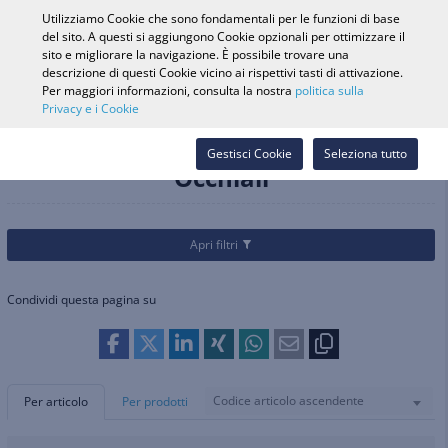
0
Utilizziamo Cookie che sono fondamentali per le funzioni di base
del sito. A questi si aggiungono Cookie opzionali per ottimizzare il
sito e migliorare la navigazione. È possibile trovare una
descrizione di questi Cookie vicino ai rispettivi tasti di attivazione.
Ricerca veicolo
Accedi
Cerca nel
Per maggiori informazioni, consulta la nostra
politica sulla
Privacy e i Cookie
Webshop
Categorie
Biciclette
Abbigliamento ciclista
Occhiali
Gestisci Cookie
Seleziona tutto
Occhiali
Apri filtri
Condividi questa pagina su
Codice articolo ascendente
Per articolo
Per prodotti