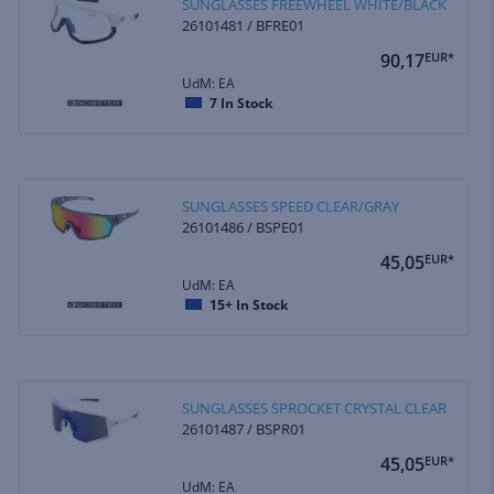
SUNGLASSES FREEWHEEL WHITE/BLACK
26101481 / BFRE01
90,17
EUR*
UdM: EA
7
In Stock
SUNGLASSES SPEED CLEAR/GRAY
26101486 / BSPE01
45,05
EUR*
UdM: EA
15+
In Stock
SUNGLASSES SPROCKET CRYSTAL CLEAR
26101487 / BSPR01
45,05
EUR*
UdM: EA