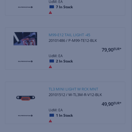
UdM: EA
7
In Stock
M99-E12 TAIL LIGHT -45
20101486 / P-M99-TE12-BLK
79,90
EUR*
UdM: EA
2
In Stock
TL3 MINI LIGHT W RCK MNT
20101512 / W-TL3M-R-V12-BLK
49,90
EUR*
UdM: EA
1
In Stock