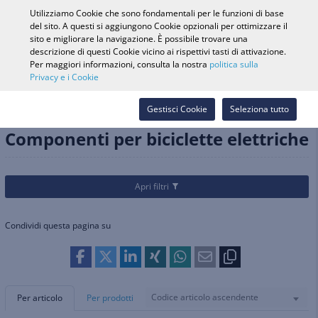
0
Utilizziamo Cookie che sono fondamentali per le funzioni di base
del sito. A questi si aggiungono Cookie opzionali per ottimizzare il
sito e migliorare la navigazione. È possibile trovare una
descrizione di questi Cookie vicino ai rispettivi tasti di attivazione.
Ricerca veicolo
Accedi
Cerca nel
Per maggiori informazioni, consulta la nostra
politica sulla
Privacy e i Cookie
Webshop
Categorie
Biciclette
Componenti elettrici e luci
Gestisci Cookie
Seleziona tutto
Componenti per biciclette elettriche
Componenti per biciclette elettriche
Apri filtri
Condividi questa pagina su
Codice articolo ascendente
Per articolo
Per prodotti