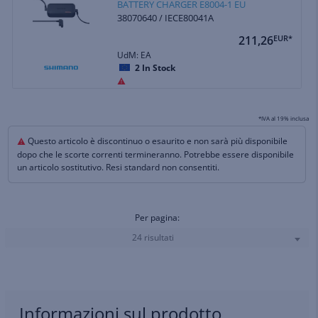
BATTERY CHARGER E8004-1 EU
38070640 / IECE80041A
211,26
EUR*
UdM: EA
2
In Stock
*IVA al 19% inclusa
Questo articolo è discontinuo o esaurito e non sarà più disponibile
dopo che le scorte correnti termineranno. Potrebbe essere disponibile
un articolo sostitutivo. Resi standard non consentiti.
Per pagina:
24 risultati
Informazioni sul prodotto