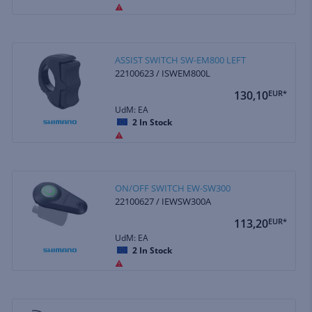
ASSIST SWITCH SW-EM800 LEFT
22100623 / ISWEM800L
130,10
EUR*
UdM: EA
2
In Stock
ON/OFF SWITCH EW-SW300
22100627 / IEWSW300A
113,20
EUR*
UdM: EA
2
In Stock