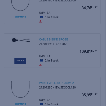
21201185 / IEWSD300L100
34,76
EUR*
UdM: EA
1
In Stock
CABLE E-BIKE BROSE
21201198 / 3911782
109,81
EUR*
UdM: EA
2
In Stock
WIRE EW-SD300 1200MM
21201230 / IEWSD300L120
35,95
EUR*
UdM: EA
1
In Stock