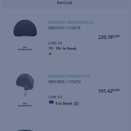
Part List
BACKREST RENEGADE DLX
08010797 / 11567R
220,78
EUR*
UdM: EA
15+
In Stock
BACKREST DOMINATOR
08010805 / 11567D
191,42
EUR*
UdM: EA
0
In Stock