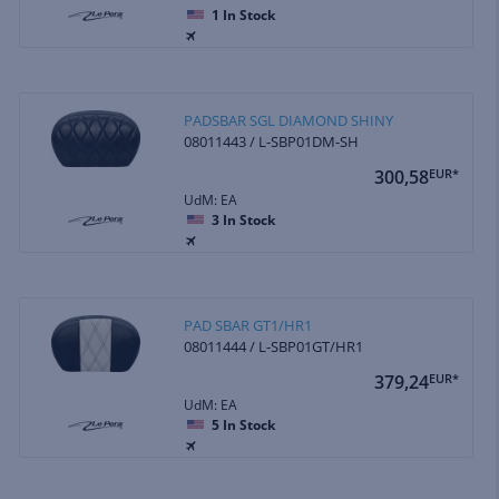
1
In Stock
PADSBAR SGL DIAMOND SHINY
08011443 / L-SBP01DM-SH
300,58
EUR*
UdM: EA
3
In Stock
PAD SBAR GT1/HR1
08011444 / L-SBP01GT/HR1
379,24
EUR*
UdM: EA
5
In Stock