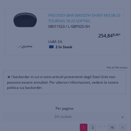
PAD SISSY BAR SMOOTH SHINY MD 08-23
TOURING 18-23 SOFTAIL
08011523 / L-SBP02S-SH
254,84
EUR*
UdM: EA
2
In Stock
*IVA al 19% inclusa
I backorder in cui vi sono articoli provenienti dagli Stati Uniti non
possono essere annullati. Per ulteriori informazioni, vedere la nostra
politica sui backorder.
Per pagina:
24 risultati
1
2
16