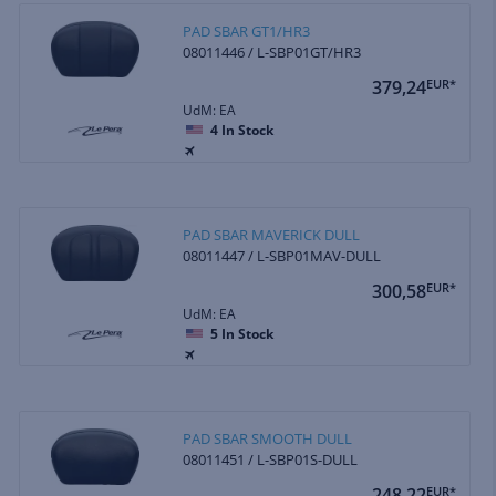
PAD SBAR GT1/HR3
08011446 / L-SBP01GT/HR3
379,24
EUR*
UdM: EA
4
In Stock
PAD SBAR MAVERICK DULL
08011447 / L-SBP01MAV-DULL
300,58
EUR*
UdM: EA
5
In Stock
PAD SBAR SMOOTH DULL
08011451 / L-SBP01S-DULL
248,22
EUR*