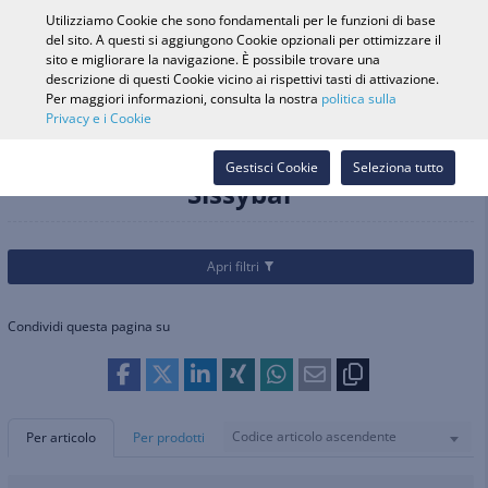
0
Utilizziamo Cookie che sono fondamentali per le funzioni di base
del sito. A questi si aggiungono Cookie opzionali per ottimizzare il
sito e migliorare la navigazione. È possibile trovare una
descrizione di questi Cookie vicino ai rispettivi tasti di attivazione.
Ricerca veicolo
Accedi
Cerca nel
Per maggiori informazioni, consulta la nostra
politica sulla
Privacy e i Cookie
Webshop
Categorie
Ricambi e accessori
Selle e sissybar
Sissybar
Gestisci Cookie
Seleziona tutto
Sissybar
Apri filtri
Condividi questa pagina su
Codice articolo ascendente
Per articolo
Per prodotti