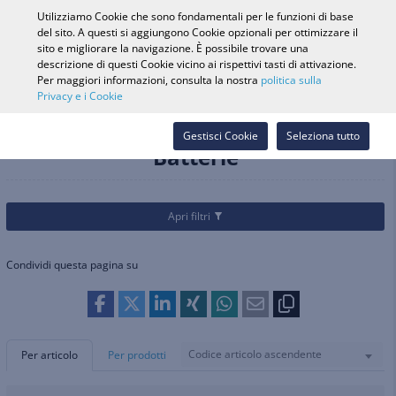
0
Utilizziamo Cookie che sono fondamentali per le funzioni di base
del sito. A questi si aggiungono Cookie opzionali per ottimizzare il
sito e migliorare la navigazione. È possibile trovare una
descrizione di questi Cookie vicino ai rispettivi tasti di attivazione.
Ricerca veicolo
Accedi
Cerca nel
Per maggiori informazioni, consulta la nostra
politica sulla
Privacy e i Cookie
Webshop
Categorie
Biciclette
Componenti elettrici e luci
Batterie
Gestisci Cookie
Seleziona tutto
Batterie
Apri filtri
Condividi questa pagina su
Codice articolo ascendente
Per articolo
Per prodotti