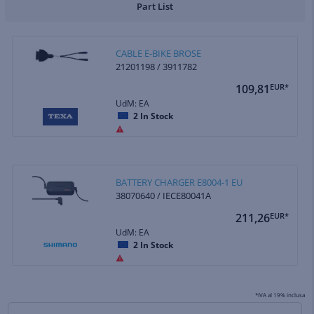
Part List
CABLE E-BIKE BROSE
21201198 / 3911782
109,81
EUR*
UdM: EA
2
In Stock
BATTERY CHARGER E8004-1 EU
38070640 / IECE80041A
211,26
EUR*
UdM: EA
2
In Stock
*IVA al 19% inclusa