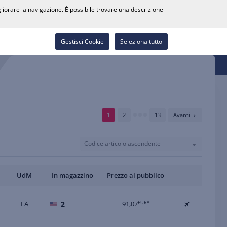
0
gliorare la navigazione. È possibile trovare una descrizione
Cerca rivenditore
Carriera
Lista dei desideri
Contatti
Accedi
Gestisci Cookie
Seleziona tutto
1
2
13
Avanti
Codice articolo ascendente
UdM
In magazzino
Prezzo al pubblico
EA
2
91,07
EUR*