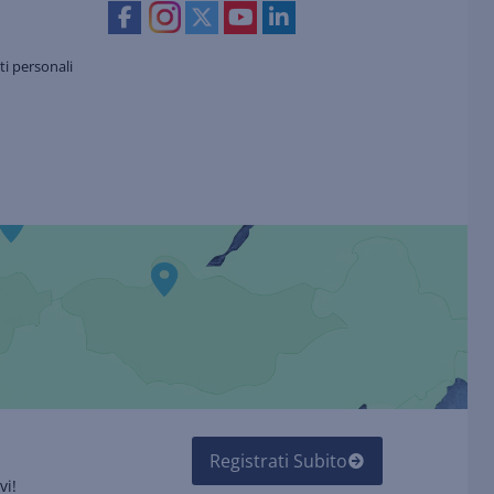
i personali
Registrati Subito
vi!