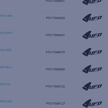
PF01700#001
TWIN GRN
PF01700#026
TWIN WHT
PF01700#041
TWIN RED
PF01700#070
TWIN BLU
PF01700#089
TWIN YEL
PF01700#102
TWIN ORG
PF01700#127