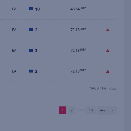
EA
10
48,54
EUR*
EA
2
72,13
EUR*
EA
3
72,13
EUR*
EA
2
72,13
EUR*
*IVA al 19% inclusa
1
2
13
Avanti