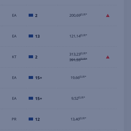
EA
2
200,69
EUR*
EA
13
121,14
EUR*
313,23
EUR*
KT
2
391,55
EUR*
EA
15+
19,66
EUR*
EA
15+
9,52
EUR*
PR
12
13,40
EUR*