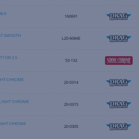
 BLK
160691
LST SMOOTH
L20-6084E
T1100 3.5
53-132
IGHT CHROME
20-0314
DLIGHT CHROME
20-0315
LIGHT CHROME
20-0305