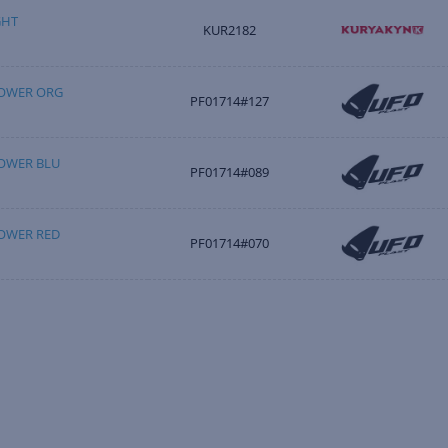
GHT
KUR2182
LOWER ORG
PF01714#127
LOWER BLU
PF01714#089
LOWER RED
PF01714#070