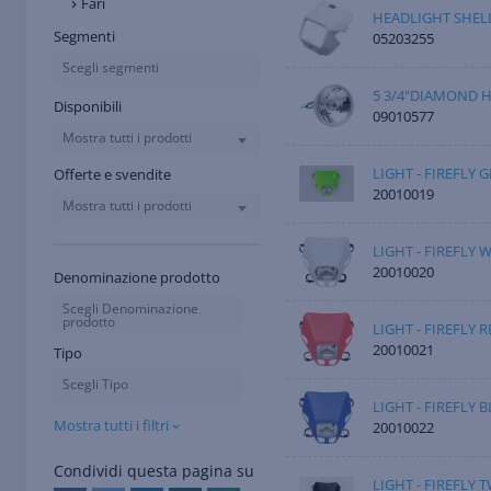
Fari
HEADLIGHT SHEL
Segmenti
05203255
Scegli segmenti
5 3/4"DIAMOND 
Disponibili
09010577
Mostra tutti i prodotti
LIGHT - FIREFLY 
Offerte e svendite
20010019
Mostra tutti i prodotti
LIGHT - FIREFLY 
20010020
Denominazione prodotto
Scegli Denominazione
prodotto
LIGHT - FIREFLY R
20010021
Tipo
Scegli Tipo
LIGHT - FIREFLY B
Mostra tutti i filtri
20010022
Condividi questa pagina su
LIGHT - FIREFLY 