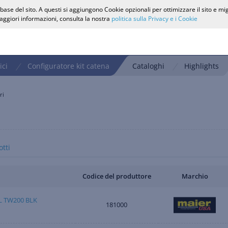
ase del sito. A questi si aggiungono Cookie opzionali per ottimizzare il sito e mi
 maggiori informazioni, consulta la nostra
politica sulla Privacy e i Cookie
ici
Configuratore kit catena
Cataloghi
Highlights
ri
tti
Codice del produttore
Marchio
L TW200 BLK
181000