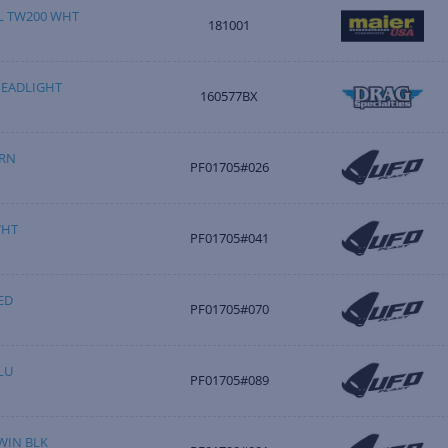
L TW200 WHT
181001
HEADLIGHT
160577BX
GRN
PF01705#026
WHT
PF01705#041
ED
PF01705#070
LU
PF01705#089
TWIN BLK