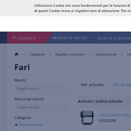
Utilizziamo Cookie che sono fondamentali per le funzioni di b
Italiano
di questi Cookie vicino ai rispettivi tasti di attivazione. Per
Cerca nel Webshop
Ricerca veicolo
Ricerca veicolo
Categorie
Ricerca pneumat
Categorie
Ricambi e accessori
Illuminazione
Fa
Fari
Marchi
Per articolo
Per prodo
Scegli marchi
Marca del veicolo
Articolo / codice articolo
Scegli marchi
HEADLIGHT SHEL
Categorie
05203254
Illuminazione