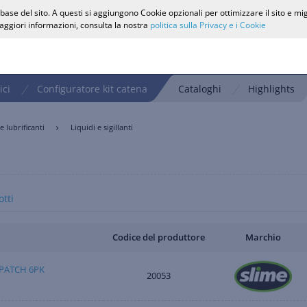
ase del sito. A questi si aggiungono Cookie opzionali per ottimizzare il sito e mi
 maggiori informazioni, consulta la nostra
politica sulla Privacy e i Cookie
ici
Configuratore kit catena
Cataloghi
Highlights
e lubrificanti
Liquidi e sigillanti
tti
Codice del produttore
Marchio
 PATCH 6PK
20053