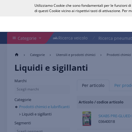
Utilizziamo Cookie che sono fondamentali per le funzioni di b
Italiano
di questi Cookie vicino ai rispettivi tasti di attivazione. Per
Cerca nel Webshop
Ricerca veicolo
Ricerca veicolo
Categorie
Ricerca pneumat
Categorie
Utensili e prodotti chimici
Prodotti chimici 
Liquidi e sigillanti
Marchi
Per articolo
Per prodo
Scegli marchi
Categorie
Articolo / codice articolo
Prodotti chimici e lubrificanti
Liquidi e sigillanti
SKABS PRE-GLUED
03640018
Segmenti
Scegli segmenti