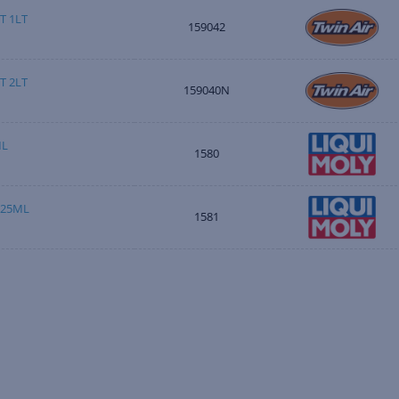
T 1LT
159042
T 2LT
159040N
ML
1580
125ML
1581