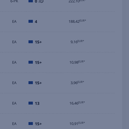
6-PK
0
222,10
EUR*
EA
4
188,42
EUR*
EA
15+
9,16
EUR*
EA
15+
10,98
EUR*
EA
15+
3,96
EUR*
EA
13
16,46
EUR*
EA
15+
10,91
EUR*