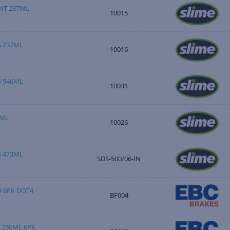
NT 237ML
10015
S 237ML
10016
S 946ML
10031
3ML
10026
S 473ML
SDS-500/06-IN
4 6PK DOT4
BF004
 250ML 6PK