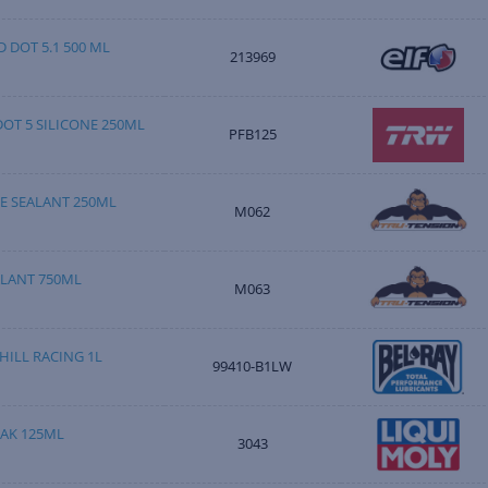
 DOT 5.1 500 ML
213969
OT 5 SILICONE 250ML
PFB125
E SEALANT 250ML
M062
ALANT 750ML
M063
ILL RACING 1L
99410-B1LW
EAK 125ML
3043