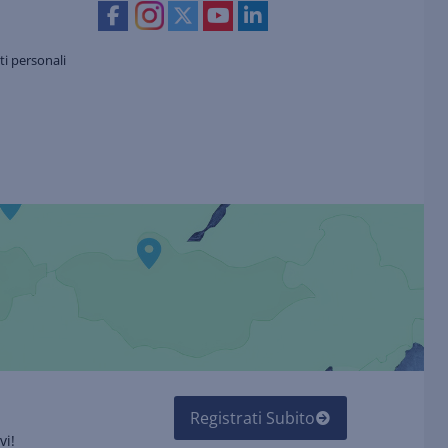
i personali
Registrati Subito
vi!