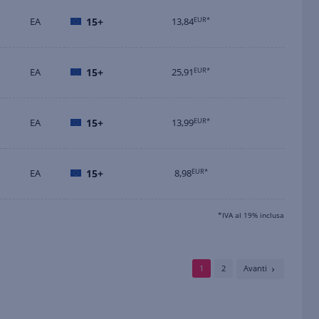
EA
15+
13,84
EUR*
EA
15+
25,91
EUR*
EA
15+
13,99
EUR*
EA
15+
8,98
EUR*
*IVA al 19% inclusa
1
2
Avanti