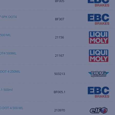
BF005
7 6PK DOT4
BF307
500 ML
21156
OT4 500ML
21167
 DOT 4 250ML
503213
.1 500ml
BF005.1
 DOT 4 500 ML
213970