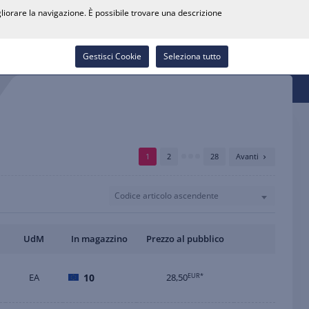
0
gliorare la navigazione. È possibile trovare una descrizione
Cerca rivenditore
Carriera
Lista dei desideri
Contatti
Accedi
Gestisci Cookie
Seleziona tutto
1
2
28
Avanti
Codice articolo ascendente
UdM
In magazzino
Prezzo al pubblico
EA
10
28,50
EUR*