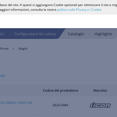
ase del sito. A questi si aggiungono Cookie opzionali per ottimizzare il sito e mi
 maggiori informazioni, consulta la nostra
politica sulla Privacy e i Cookie
ici
Configuratore kit catena
Cataloghi
Highlights
ffroad
Maglie
tti
Codice del produttore
Marchio
LOOD GREEN CAMO SM
2824-0084