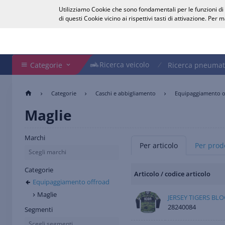
Utilizziamo Cookie che sono fondamentali per le funzioni di b
Italiano
di questi Cookie vicino ai rispettivi tasti di attivazione. Per
Cerca nel Webshop
Ricerca veicolo
Ricerca veicolo
Categorie
Ricerca pneumat
Categorie
Caschi e abbigliamento
Equipaggiamento o
Maglie
Marchi
Per articolo
Per prodo
Scegli marchi
Categorie
Articolo / codice articolo
Equipaggiamento offroad
Maglie
JERSEY TIGERS B
28240084
Segmenti
Scegli segmenti