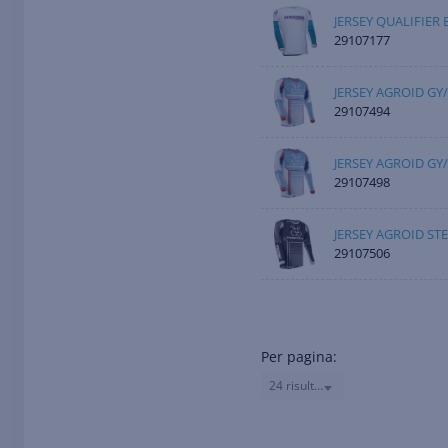
JERSEY QUALIFIER
29107177
JERSEY AGROID GY
29107494
JERSEY AGROID GY/
29107498
JERSEY AGROID ST
29107506
Per pagina:
24 risultati