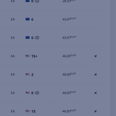
EA
0
28,50
EUR*
EA
6
43,97
EUR*
EA
0
43,97
EUR*
EA
15+
46,83
EUR*
EA
2
46,83
EUR*
EA
0
46,83
EUR*
EA
15
46,83
EUR*