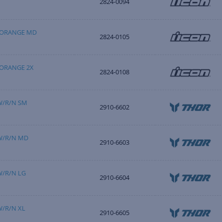
2824-0094
 ORANGE MD
2824-0105
 ORANGE 2X
2824-0108
 W/R/N SM
2910-6602
 W/R/N MD
2910-6603
W/R/N LG
2910-6604
W/R/N XL
2910-6605