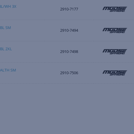
 BL/WH 3X
2910-7177
/BL SM
2910-7494
BL 2XL
2910-7498
EALTH SM
2910-7506