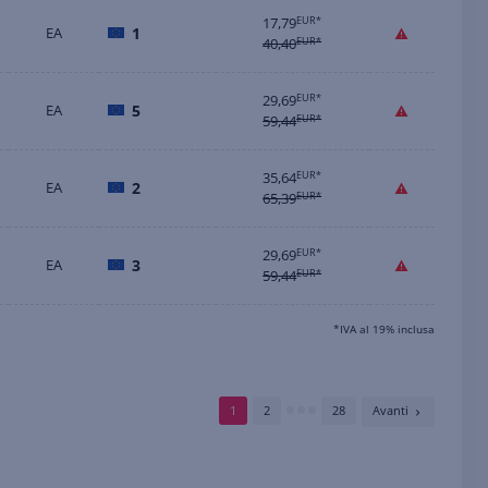
17,79
EUR*
EA
1
40,40
EUR*
29,69
EUR*
EA
5
59,44
EUR*
35,64
EUR*
EA
2
65,39
EUR*
29,69
EUR*
EA
3
59,44
EUR*
*IVA al 19% inclusa
1
2
28
Avanti