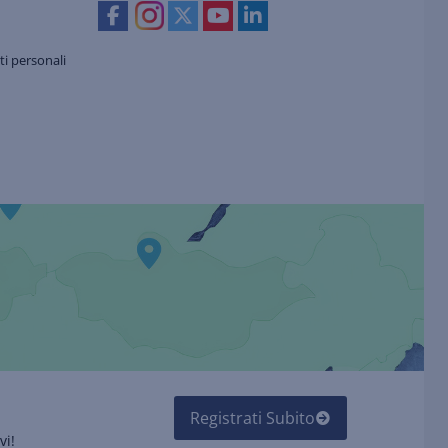
i personali
Registrati Subito
vi!