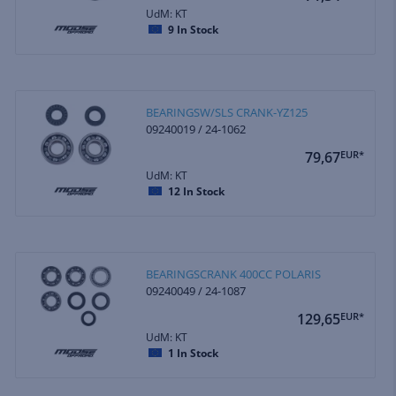
UdM: KT
9
In Stock
BEARINGSW/SLS CRANK-YZ125
09240019 / 24-1062
79,67
EUR*
UdM: KT
12
In Stock
BEARINGSCRANK 400CC POLARIS
09240049 / 24-1087
129,65
EUR*
UdM: KT
1
In Stock