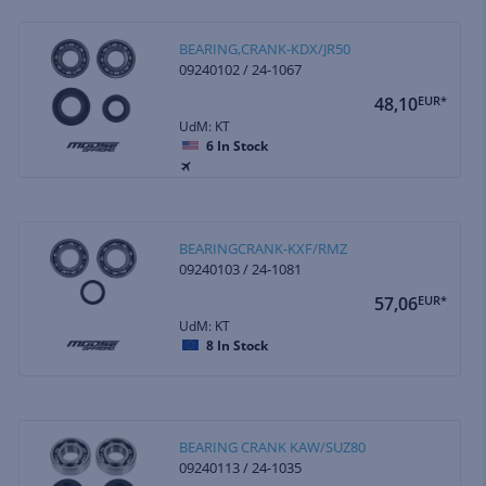
BEARING,CRANK-KDX/JR50
09240102 / 24-1067
48,10
EUR*
UdM: KT
6
In Stock
BEARINGCRANK-KXF/RMZ
09240103 / 24-1081
57,06
EUR*
UdM: KT
8
In Stock
BEARING CRANK KAW/SUZ80
09240113 / 24-1035