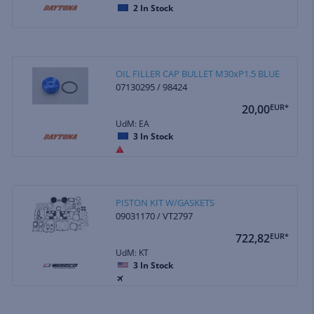
2
In Stock
OIL FILLER CAP BULLET M30xP1.5 BLUE
07130295 / 98424
20,00
EUR*
UdM: EA
3
In Stock
PISTON KIT W/GASKETS
09031170 / VT2797
722,82
EUR*
UdM: KT
3
In Stock