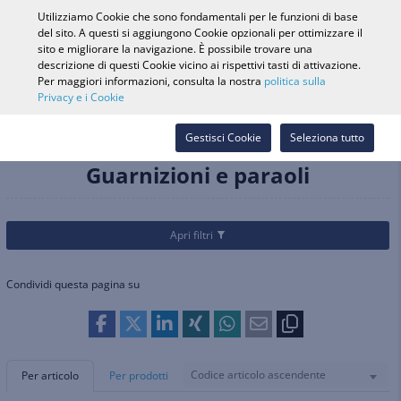
0
Utilizziamo Cookie che sono fondamentali per le funzioni di base
del sito. A questi si aggiungono Cookie opzionali per ottimizzare il
sito e migliorare la navigazione. È possibile trovare una
descrizione di questi Cookie vicino ai rispettivi tasti di attivazione.
Ricerca veicolo
Accedi
Cerca nel
Per maggiori informazioni, consulta la nostra
politica sulla
Privacy e i Cookie
Webshop
Categorie
Ricambi e accessori
Motore e componenti di ricambio
Gestisci Cookie
Seleziona tutto
Guarnizioni e paraoli
Guarnizioni e paraoli
Apri filtri
Condividi questa pagina su
Codice articolo ascendente
Per articolo
Per prodotti