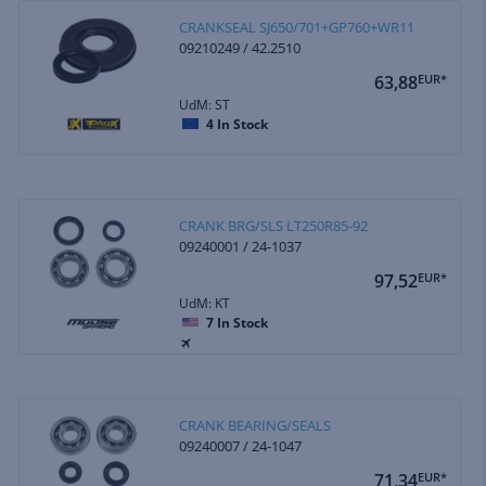
CRANKSEAL SJ650/701+GP760+WR11
09210249 / 42.2510
63,88
EUR*
UdM: ST
4
In Stock
CRANK BRG/SLS LT250R85-92
09240001 / 24-1037
97,52
EUR*
UdM: KT
7
In Stock
CRANK BEARING/SEALS
09240007 / 24-1047
71,34
EUR*