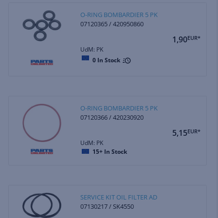
O-RING BOMBARDIER 5 PK
07120365 / 420950860
1,90
EUR*
UdM: PK
0
In Stock
O-RING BOMBARDIER 5 PK
07120366 / 420230920
5,15
EUR*
UdM: PK
15+
In Stock
SERVICE KIT OIL FILTER AD
07130217 / SK4550