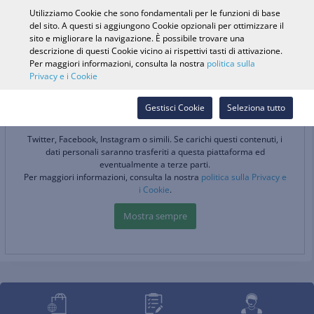
0
Utilizziamo Cookie che sono fondamentali per le funzioni di base
del sito. A questi si aggiungono Cookie opzionali per ottimizzare il
sito e migliorare la navigazione. È possibile trovare una
descrizione di questi Cookie vicino ai rispettivi tasti di attivazione.
Ricerca veicolo
Accedi
Cerca nel
Per maggiori informazioni, consulta la nostra
politica sulla
Privacy e i Cookie
Webshop
Cerca rivenditore
Gestisci Cookie
Seleziona tutto
Twitter, Facebook, Instagram o simili. Se carichi questi contenuti, i
dati personali saranno trasferiti a questa piattaforma ed
eventualmente a terze parti.
Per maggiori informazioni, consulta la nostra
politica sulla Privacy e
i Cookie
.
Mostra sempre