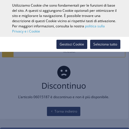
0
Utilizziamo Cookie che sono fondamentali per le funzioni di base
del sito. A questi si aggiungono Cookie opzionali per ottimizzare il
sito e migliorare la navigazione. È possibile trovare una
descrizione di questi Cookie vicino ai rispettivi tasti di attivazione.
Ricerca veicolo
Accedi
Cerca nel
Per maggiori informazioni, consulta la nostra
politica sulla
Privacy e i Cookie
Webshop
La Selezione del veicolo è vietata dall'attuale selezione dei cookie.
Gestisci Cookie
Seleziona tutto
Seleziona i Cookie di preferenza per memorizzare e filtrare per
Veicolo.
Discontinuo
L’articolo 06015187 è discontinuo e non è più disponibile.
Torna indietro