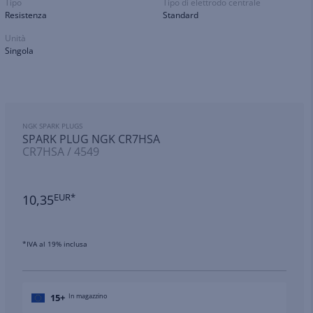
Tipo
Tipo di elettrodo centrale
Resistenza
Standard
Unità
Singola
NGK SPARK PLUGS
SPARK PLUG NGK CR7HSA
CR7HSA / 4549
10,35
EUR*
*IVA al 19% inclusa
15+
In magazzino