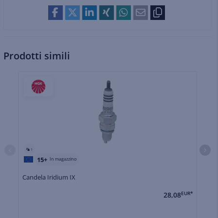
Prodotti simili
1
15+
In magazzino
Candela Iridium IX
Ca
28,08
EUR*