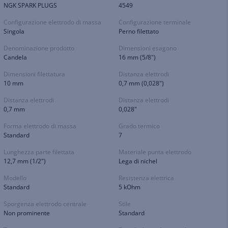
NGK SPARK PLUGS
4549
Configurazione elettrodo di massa
Configurazione terminale
Singola
Perno filettato
Denominazione prodotto
Dimensioni esagono
Candela
16 mm (5/8")
Dimensioni filettatura
Distanza elettrodi
10 mm
0,7 mm (0,028")
Distanza elettrodi
Distanza elettrodi
0,7 mm
0,028"
Forma elettrodo di massa
Grado termico
Standard
7
Lunghezza parte filettata
Materiale punta elettrodo
12,7 mm (1/2")
Lega di nichel
Modello
Resistenza elettrica
Standard
5 kOhm
Sporgenza elettrodo centrale
Stile
Non prominente
Standard