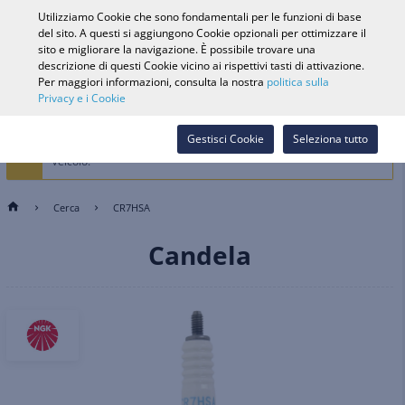
0
Utilizziamo Cookie che sono fondamentali per le funzioni di base
del sito. A questi si aggiungono Cookie opzionali per ottimizzare il
sito e migliorare la navigazione. È possibile trovare una
descrizione di questi Cookie vicino ai rispettivi tasti di attivazione.
Ricerca veicolo
Accedi
Cerca nel
Per maggiori informazioni, consulta la nostra
politica sulla
Privacy e i Cookie
Webshop
La Selezione del veicolo è vietata dall'attuale selezione dei cookie.
Gestisci Cookie
Seleziona tutto
Seleziona i Cookie di preferenza per memorizzare e filtrare per
Veicolo.
Cerca
CR7HSA
Candela