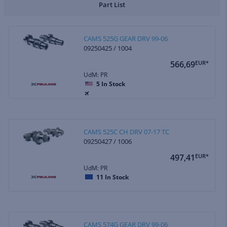
Part List
CAMS 525G GEAR DRV 99-06
09250425 / 1004
566,69
EUR*
UdM: PR
5
In Stock
CAMS 525C CH DRV 07-17 TC
09250427 / 1006
497,41
EUR*
UdM: PR
11
In Stock
CAMS 574G GEAR DRV 99-06