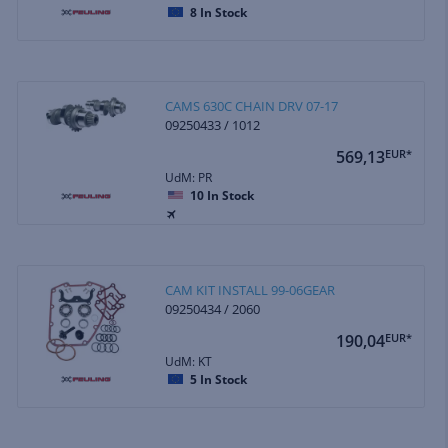
8
In Stock
CAMS 630C CHAIN DRV 07-17
09250433 / 1012
569,13
EUR*
UdM: PR
10
In Stock
CAM KIT INSTALL 99-06GEAR
09250434 / 2060
190,04
EUR*
UdM: KT
5
In Stock