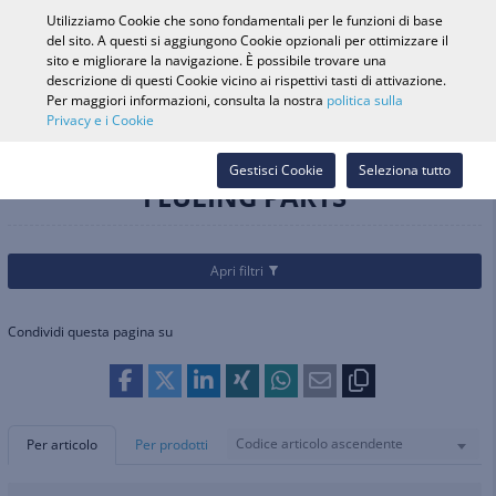
0
Utilizziamo Cookie che sono fondamentali per le funzioni di base
del sito. A questi si aggiungono Cookie opzionali per ottimizzare il
sito e migliorare la navigazione. È possibile trovare una
descrizione di questi Cookie vicino ai rispettivi tasti di attivazione.
Ricerca veicolo
Accedi
Cerca nel
Per maggiori informazioni, consulta la nostra
politica sulla
Privacy e i Cookie
Webshop
Marchi
FEULING PARTS
Gestisci Cookie
Seleziona tutto
FEULING PARTS
Apri filtri
Condividi questa pagina su
Codice articolo ascendente
Per articolo
Per prodotti