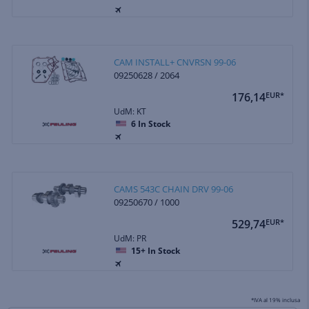
CAM INSTALL+ CNVRSN 99-06
09250628 / 2064
176,14
EUR*
UdM: KT
6
In Stock
CAMS 543C CHAIN DRV 99-06
09250670 / 1000
529,74
EUR*
UdM: PR
15+
In Stock
*IVA al 19% inclusa