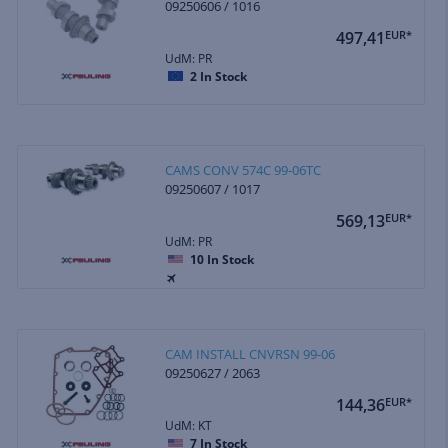
09250606 / 1016
497,41
EUR*
UdM: PR
2
In Stock
CAMS CONV 574C 99-06TC
09250607 / 1017
569,13
EUR*
UdM: PR
10
In Stock
CAM INSTALL CNVRSN 99-06
09250627 / 2063
144,36
EUR*
UdM: KT
7
In Stock