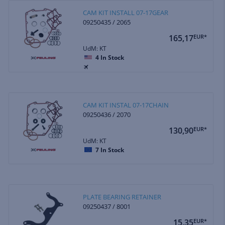
CAM KIT INSTALL 07-17GEAR
09250435 / 2065
165,17
EUR*
UdM: KT
4
In Stock
CAM KIT INSTAL 07-17CHAIN
09250436 / 2070
130,90
EUR*
UdM: KT
7
In Stock
PLATE BEARING RETAINER
09250437 / 8001
15,35
EUR*