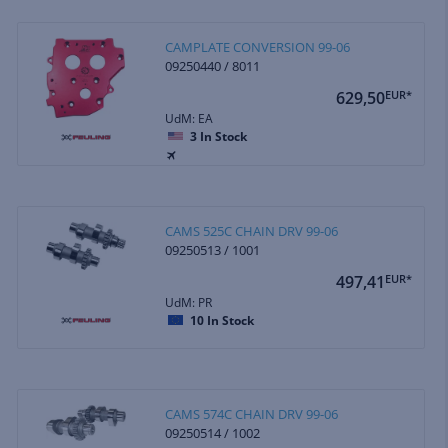
CAMPLATE CONVERSION 99-06
09250440 / 8011
629,50
EUR*
UdM: EA
3
In Stock
CAMS 525C CHAIN DRV 99-06
09250513 / 1001
497,41
EUR*
UdM: PR
10
In Stock
CAMS 574C CHAIN DRV 99-06
09250514 / 1002