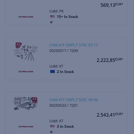
569,13
EUR*
UdM: PR
15+
In Stock
CAM KIT CMPLT 574C 07-17
09250517 / 7209
2.222,85
EUR*
UdM: KT
2
In Stock
CAM KIT CMPLT 525C 99-06
09250533 / 7201
2.543,41
EUR*
UdM: KT
3
In Stock