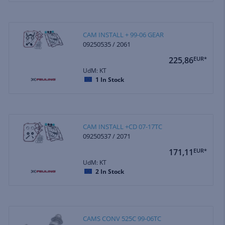
CAM INSTALL + 99-06 GEAR
09250535 / 2061
225,86
EUR*
UdM: KT
1
In Stock
CAM INSTALL +CD 07-17TC
09250537 / 2071
171,11
EUR*
UdM: KT
2
In Stock
CAMS CONV 525C 99-06TC