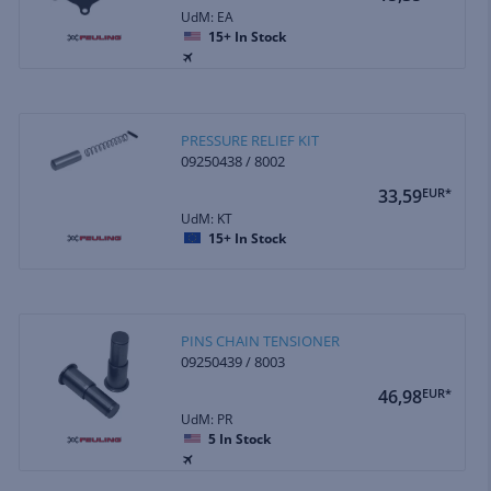
UdM: EA
15+
In Stock
PRESSURE RELIEF KIT
09250438 / 8002
33,59
EUR*
UdM: KT
15+
In Stock
PINS CHAIN TENSIONER
09250439 / 8003
46,98
EUR*
UdM: PR
5
In Stock