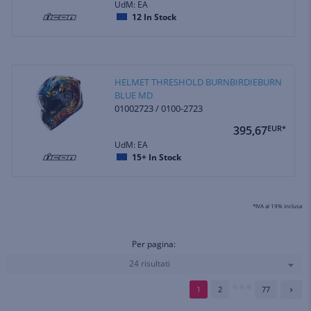
UdM: EA
12
In Stock
HELMET THRESHOLD BURNBIRDIEBURN
BLUE MD
01002723 / 0100-2723
395,67
EUR*
UdM: EA
15+
In Stock
*IVA al 19% inclusa
Per pagina:
24 risultati
1
2
77