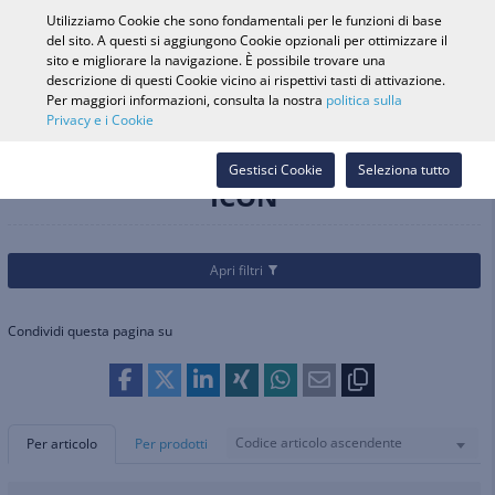
0
Utilizziamo Cookie che sono fondamentali per le funzioni di base
del sito. A questi si aggiungono Cookie opzionali per ottimizzare il
sito e migliorare la navigazione. È possibile trovare una
descrizione di questi Cookie vicino ai rispettivi tasti di attivazione.
Ricerca veicolo
Accedi
Cerca nel
Per maggiori informazioni, consulta la nostra
politica sulla
Privacy e i Cookie
Webshop
Marchi
ICON
Gestisci Cookie
Seleziona tutto
ICON
Apri filtri
Condividi questa pagina su
Codice articolo ascendente
Per articolo
Per prodotti