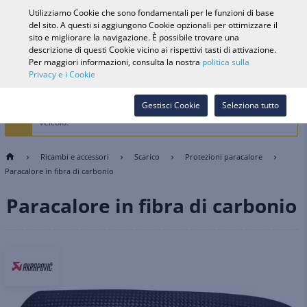
0
Utilizziamo Cookie che sono fondamentali per le funzioni di base
del sito. A questi si aggiungono Cookie opzionali per ottimizzare il
sito e migliorare la navigazione. È possibile trovare una
descrizione di questi Cookie vicino ai rispettivi tasti di attivazione.
Ricerca veicolo
Accedi
Cerca nel
Per maggiori informazioni, consulta la nostra
politica sulla
Privacy e i Cookie
Webshop
La Selezione del veicolo è vietata dall'attuale selezione dei cookie.
Gestisci Cookie
Seleziona tutto
Seleziona i Cookie di preferenza per memorizzare e filtrare per
Veicolo.
Ricambi e accessori
Scarico
Protezioni paracalore
Paracalore in fibra di carbonio
Paracalore in fibra di carbonio