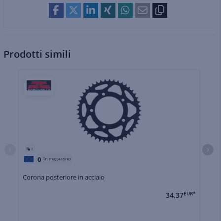
Prodotti simili
1
0
In magazzino
Corona posteriore in acciaio
Co
34,37
EUR*