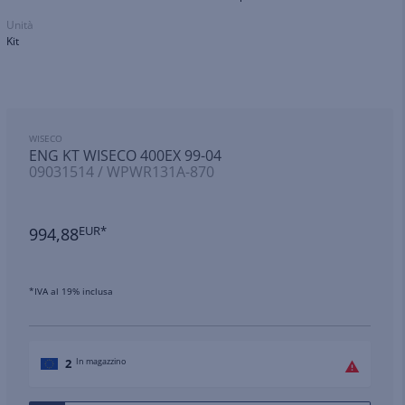
Unità
Kit
WISECO
ENG KT WISECO 400EX 99-04
09031514 / WPWR131A-870
994,88
EUR*
*IVA al 19% inclusa
2
In magazzino