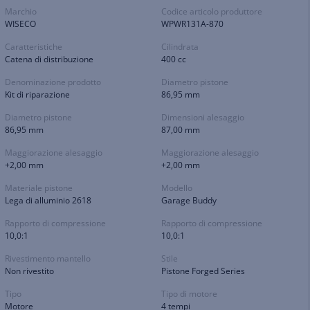
Marchio
Codice articolo produttore
WISECO
WPWR131A-870
Caratteristiche
Cilindrata
Catena di distribuzione
400 cc
Denominazione prodotto
Diametro pistone
Kit di riparazione
86,95 mm
Diametro pistone
Dimensioni alesaggio
86,95 mm
87,00 mm
Maggiorazione alesaggio
Maggiorazione alesaggio
+2,00 mm
+2,00 mm
Materiale pistone
Modello
Lega di alluminio 2618
Garage Buddy
Rapporto di compressione
Rapporto di compressione
10,0:1
10,0:1
Rivestimento mantello
Stile
Non rivestito
Pistone Forged Series
Tipo
Tipo di motore
Motore
4 tempi