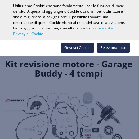
0
Utilizziamo Cookie che sono fondamentali per le funzioni di base
del sito. A questi si aggiungono Cookie opzionali per ottimizzare il
sito e migliorare la navigazione. È possibile trovare una
descrizione di questi Cookie vicino ai rispettivi tasti di attivazione.
Ricerca veicolo
Accedi
Cerca nel
Per maggiori informazioni, consulta la nostra
politica sulla
Privacy e i Cookie
Webshop
Ricambi e accessori
Motore e componenti di ricambio
Gestisci Cookie
Seleziona tutto
Teste cilindro e componenti
Kit revisione motore - Garage Buddy - 4 tempi
Kit revisione motore - Garage
Buddy - 4 tempi