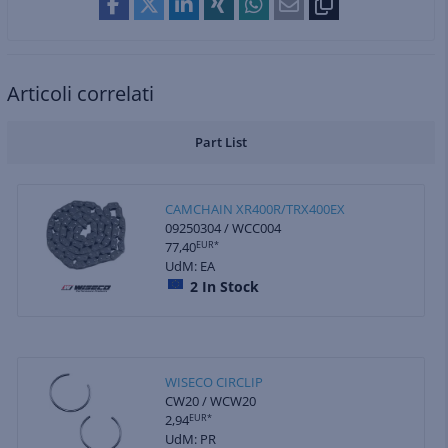
Articoli correlati
Part List
CAMCHAIN XR400R/TRX400EX
09250304 / WCC004
77,40
EUR*
UdM: EA
2
In Stock
WISECO CIRCLIP
CW20 / WCW20
2,94
EUR*
UdM: PR