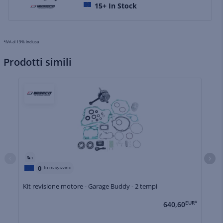
15+
In Stock
*IVA al 19% inclusa
Prodotti simili
1
0
In magazzino
Kit revisione motore - Garage Buddy - 2 tempi
Ki
640,60
EUR*