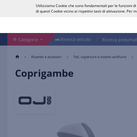
Utilizziamo Cookie che sono fondamentali per le funzioni di b
Italiano
di questi Cookie vicino ai rispettivi tasti di attivazione. Per
Cerca nel Webshop
Ricerca veicolo
Ricerca veicolo
Categorie
Ricerca pneumat
Ricambi e accessori
Teli, coperture e sistemi antifurto
Coprigambe