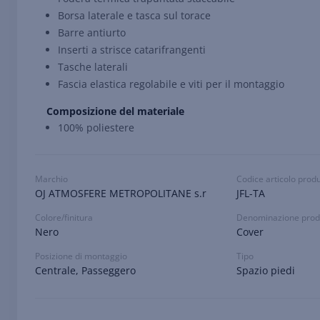
Borsa laterale e tasca sul torace
Barre antiurto
Inserti a strisce catarifrangenti
Tasche laterali
Fascia elastica regolabile e viti per il montaggio
Composizione del materiale
100% poliestere
Marchio
Codice articolo prod
OJ ATMOSFERE METROPOLITANE s.r
JFL-TA
Colore/finitura
Denominazione prod
Nero
Cover
Posizione di montaggio
Tipo
Centrale, Passeggero
Spazio piedi