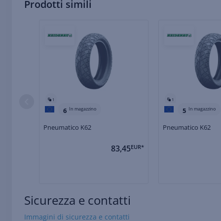
Prodotti simili
1
1
In magazzino
In magazzino
6
5
Pneumatico K62
Pneumatico K62
83,45
EUR*
Sicurezza e contatti
Immagini di sicurezza e contatti