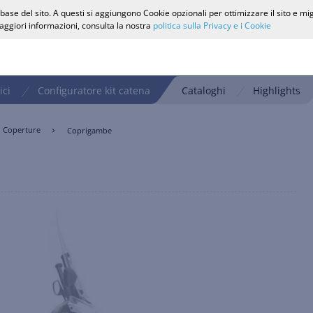
ase del sito. A questi si aggiungono Cookie opzionali per ottimizzare il sito e mi
 maggiori informazioni, consulta la nostra
politica sulla Privacy e i Cookie
ici
Configuratore kit catena
Cataloghi
Highlights
Coperture
Coprigambe