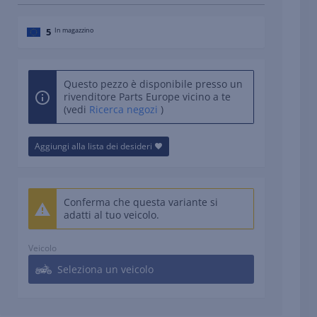
5
In magazzino
Questo pezzo è disponibile presso un
rivenditore Parts Europe vicino a te
(vedi
Ricerca negozi
)
Aggiungi alla lista dei desideri
Conferma che questa variante si
adatti al tuo veicolo.
Veicolo
Seleziona un veicolo