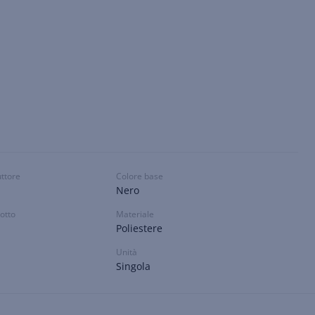
uttore
Colore base
Nero
otto
Materiale
Poliestere
Unità
Singola