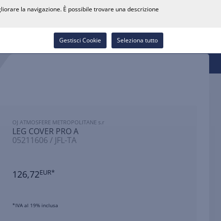
0
gliorare la navigazione. È possibile trovare una descrizione
Cerca rivenditore
Carriera
Lista dei desideri
Contatti
Accedi
Gestisci Cookie
Seleziona tutto
OJ ATMOSFERE METROPOLITANE s.r
LEG COVER PRO A
05211606 / JFL-TA
126,72
EUR*
*IVA al 19% inclusa