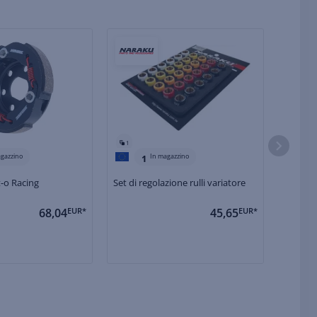
1
1
gazzino
In magazzino
1
t-o Racing
Set di regolazione rulli variatore
Pasticc
68,04
EUR*
45,65
EUR*