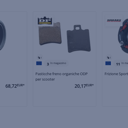
1
1
In magazzino
In ma
3
11
Pasticche freno organiche ODP
Frizione Spor
per scooter
68,72
EUR*
20,17
EUR*