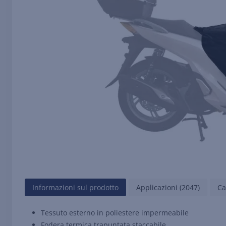
Informazioni sul prodotto
Applicazioni (2047)
Ca
Tessuto esterno in poliestere impermeabile
Fodera termica trapuntata staccabile