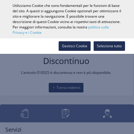
0
Utilizziamo Cookie che sono fondamentali per le funzioni di base
del sito. A questi si aggiungono Cookie opzionali per ottimizzare il
sito e migliorare la navigazione. È possibile trovare una
descrizione di questi Cookie vicino ai rispettivi tasti di attivazione.
Ricerca veicolo
Accedi
Cerca nel
Per maggiori informazioni, consulta la nostra
politica sulla
Privacy e i Cookie
Webshop
Gestisci Cookie
Seleziona tutto
Discontinuo
L’articolo 010025 è discontinuo e non è più disponibile.
Torna indietro
Servizi