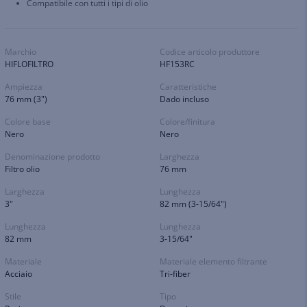
Compatibile con tutti i tipi di olio
Marchio
Codice articolo produttore
HIFLOFILTRO
HF153RC
Ampiezza
Caratteristiche
76 mm (3")
Dado incluso
Colore base
Colore/finitura
Nero
Nero
Denominazione prodotto
Larghezza
Filtro olio
76 mm
Larghezza
Lunghezza
3"
82 mm (3-15/64")
Lunghezza
Lunghezza
82 mm
3-15/64"
Materiale
Materiale elemento filtrante
Acciaio
Tri-fiber
Stile
Tipo