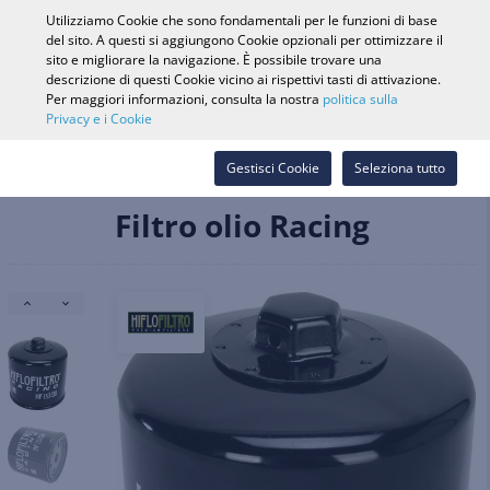
0
Utilizziamo Cookie che sono fondamentali per le funzioni di base
del sito. A questi si aggiungono Cookie opzionali per ottimizzare il
sito e migliorare la navigazione. È possibile trovare una
descrizione di questi Cookie vicino ai rispettivi tasti di attivazione.
Ricerca veicolo
Accedi
Cerca nel
Per maggiori informazioni, consulta la nostra
politica sulla
Privacy e i Cookie
Webshop
Ricambi e accessori
Motore e componenti di ricambio
Gestisci Cookie
Seleziona tutto
Sistemi di lubrificazione
Filtro olio Racing
Filtro olio Racing