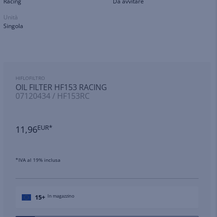
Racing
Da avvitare
Unità
Singola
HIFLOFILTRO
OIL FILTER HF153 RACING
07120434 / HF153RC
11,96
EUR*
*IVA al 19% inclusa
15+
In magazzino