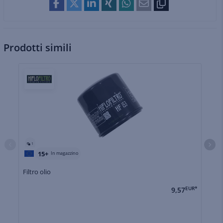
Prodotti simili
1
15+
In magazzino
Filtro olio
Fi
9,57
EUR*