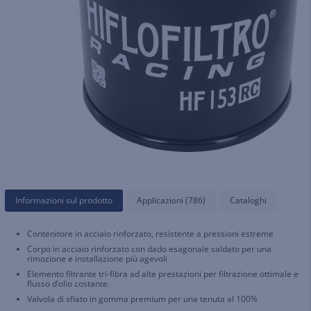
Informazioni sul prodotto
Applicazioni (786)
Cataloghi
Contenitore in acciaio rinforzato, resistente a pressioni estreme
Corpo in acciaio rinforzato con dado esagonale saldato per una
rimozione e installazione più agevoli
Elemento filtrante tri-fibra ad alte prestazioni per filtrazione ottimale e
flusso d’olio costante.
Valvola di sfiato in gomma premium per una tenuta al 100%