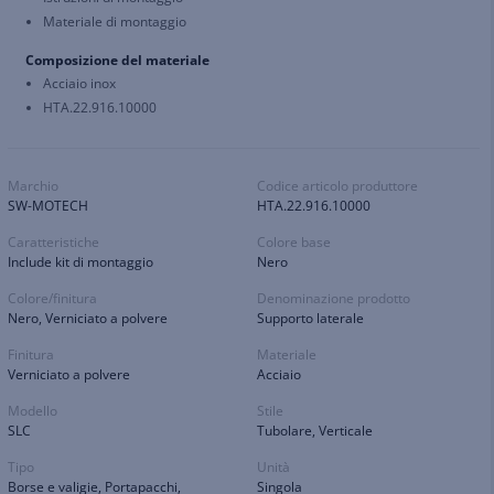
Materiale di montaggio
Composizione del materiale
Acciaio inox
HTA.22.916.10000
Marchio
Codice articolo produttore
SW-MOTECH
HTA.22.916.10000
Caratteristiche
Colore base
Include kit di montaggio
Nero
Colore/finitura
Denominazione prodotto
Nero, Verniciato a polvere
Supporto laterale
Finitura
Materiale
Verniciato a polvere
Acciaio
Modello
Stile
SLC
Tubolare, Verticale
Tipo
Unità
Borse e valigie, Portapacchi,
Singola