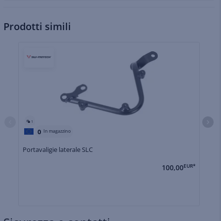
Prodotti simili
1
0
In magazzino
Portavaligie laterale SLC
Po
100,00
EUR*