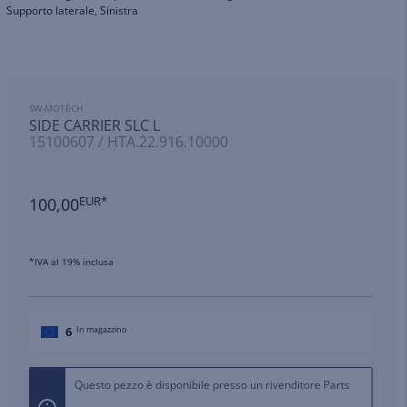
Supporto laterale, Sinistra
SW-MOTECH
SIDE CARRIER SLC L
15100607 / HTA.22.916.10000
100,00
EUR*
*IVA al 19% inclusa
6
In magazzino
Questo pezzo è disponibile presso un rivenditore Parts