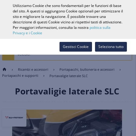
0
Utilizziamo Cookie che sono fondamentali per le funzioni di base
del sito. A questi si aggiungono Cookie opzionali per ottimizzare il
sito e migliorare la navigazione. È possibile trovare una
descrizione di questi Cookie vicino ai rispettivi tasti di attivazione.
Ricerca veicolo
Accedi
Cerca nel
Per maggiori informazioni, consulta la nostra
politica sulla
Privacy e i Cookie
Webshop
La Selezione del veicolo è vietata dall'attuale selezione dei cookie.
Gestisci Cookie
Seleziona tutto
Seleziona i Cookie di preferenza per memorizzare e filtrare per
Veicolo.
Ricambi e accessori
Portapacchi, bulloneria e accessori
Portapacchi e supporti
Portavaligie laterale SLC
Portavaligie laterale SLC