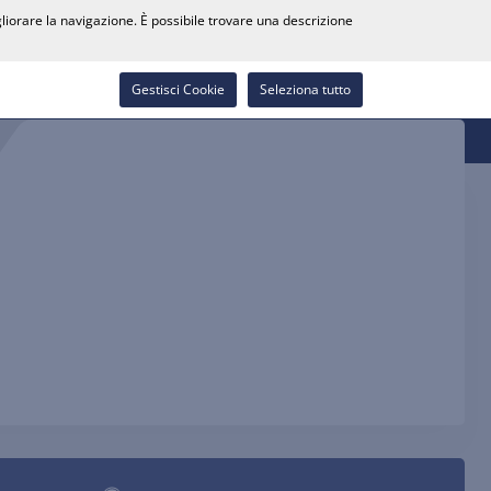
0
gliorare la navigazione. È possibile trovare una descrizione
Cerca rivenditore
Carriera
Lista dei desideri
Contatti
Accedi
Gestisci Cookie
Seleziona tutto