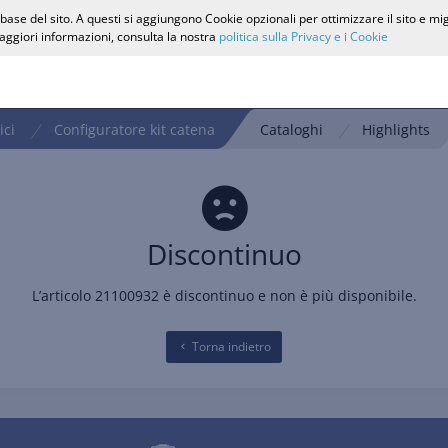
ase del sito. A questi si aggiungono Cookie opzionali per ottimizzare il sito e mi
 maggiori informazioni, consulta la nostra
politica sulla Privacy e i Cookie
ici
Configuratore kit catena
Cataloghi
Highlights
Discontinuo
L’articolo 21100932 è discontinuo e non è più disponibile.
Torna indietro