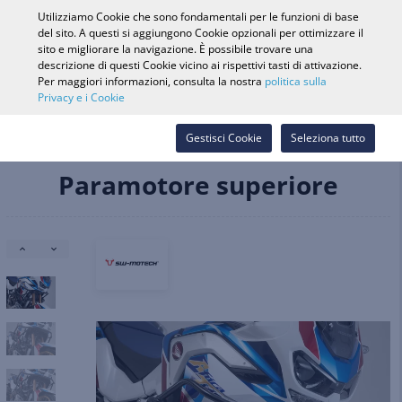
0
Utilizziamo Cookie che sono fondamentali per le funzioni di base
del sito. A questi si aggiungono Cookie opzionali per ottimizzare il
sito e migliorare la navigazione. È possibile trovare una
descrizione di questi Cookie vicino ai rispettivi tasti di attivazione.
Ricerca veicolo
Accedi
Cerca nel
Per maggiori informazioni, consulta la nostra
politica sulla
Privacy e i Cookie
Webshop
Ricambi e accessori
Pezzi carrozzeria/corpo moto
Gestisci Cookie
Seleziona tutto
Piastre paramotore e protezioni paraurti
Paramotore superiore
Paramotore superiore