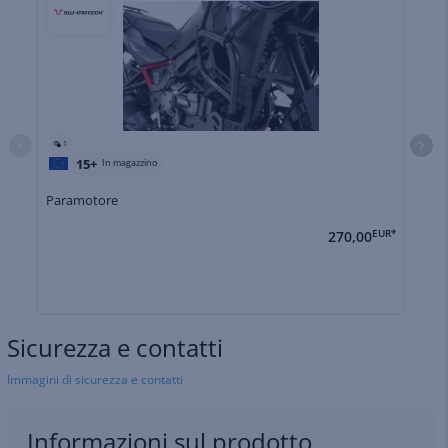
1
15+
In magazzino
Paramotore
P
270,00
EUR*
Sicurezza e contatti
Immagini di sicurezza e contatti
Informazioni sul prodotto