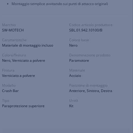
Montaggio semplice avvitando sui punti di attacco originali
Marchio
Codice articolo produttore
SW-MOTECH
SBL.01.942.10100/B
Caratteristiche
Colore base
Materiale di montaggio incluso
Nero
Colore/finitura
Denominazione prodotto
Nero, Verniciato a polvere
Paramotore
Finitura
Materiale
Verniciato a polvere
Acciaio
Modello
Posizione di montaggio
Crash Bar
Anteriore, Sinistra, Destra
Tipo
Unità
Paraprotezione superiore
Kit