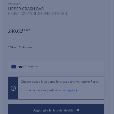
SW-MOTECH
UPPER CRASH BAR
05052109 / SBL.01.942.10100/B
240,00
EUR*
*IVA al 19% inclusa
15+
In magazzino
Questo pezzo è disponibile presso un rivenditore Parts
Europe vicino a te (vedi
Ricerca negozi
)
Aggiungi alla lista dei desideri