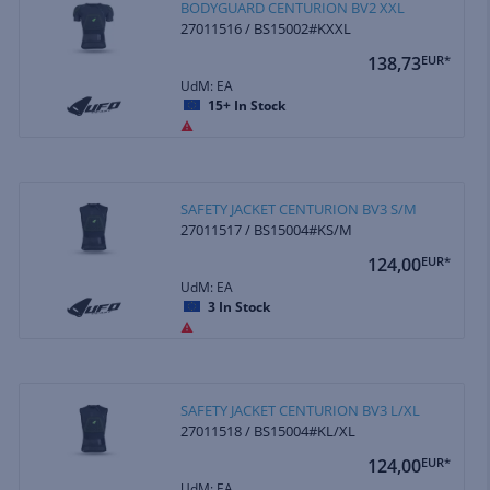
BODYGUARD CENTURION BV2 XXL
27011516 / BS15002#KXXL
138,73
EUR*
UdM: EA
15+
In Stock
SAFETY JACKET CENTURION BV3 S/M
27011517 / BS15004#KS/M
124,00
EUR*
UdM: EA
3
In Stock
SAFETY JACKET CENTURION BV3 L/XL
27011518 / BS15004#KL/XL
124,00
EUR*
UdM: EA