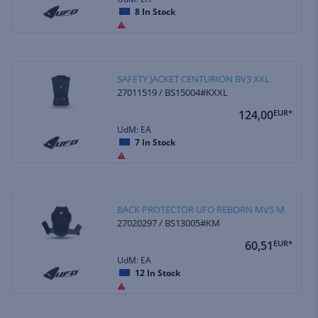
8
In Stock
SAFETY JACKET CENTURION BV3 XXL
27011519 / BS15004#KXXL
124,00
EUR*
UdM: EA
7
In Stock
BACK PROTECTOR UFO REBORN MV5 M
27020297 / BS13005#KM
60,51
EUR*
UdM: EA
12
In Stock