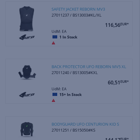
SAFETY JACKET REBORN MV3
27011237 / BS13003#KL/XL
116,56
EUR*
UdM: EA
1
In Stock
BACK PROTECTOR UFO REBORN MV5 XL
27011240 / BS13005#KXL
60,51
EUR*
UdM: EA
15+
In Stock
BODYGUARD UFO CENTURION KID S
27011251 / BS15050#KS
144,17
EUR*