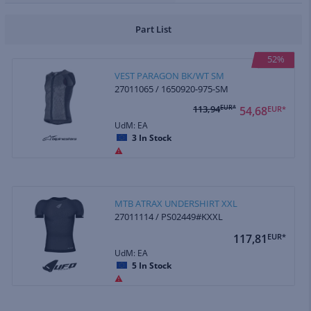
Part List
52%
VEST PARAGON BK/WT SM
27011065 / 1650920-975-SM
113,94
EUR*
54,68
EUR*
UdM: EA
3
In Stock
MTB ATRAX UNDERSHIRT XXL
27011114 / PS02449#KXXL
117,81
EUR*
UdM: EA
5
In Stock