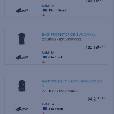
105,18
UdM: EA
15+
In Stock
BACK PROTECTOR CENTURION XXL
27020332 / BS15003#KXXL
105,18
EUR*
UdM: EA
6
In Stock
BACK PROTECTOR ANCHORAGE KID SV5
S
27020333 / BS12050#KS
94,21
EUR*
UdM: EA
1
In Stock