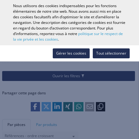
0
Nous utilisons des cookies indispensables pour les fonctions
élémentaires de notre site web. Nous avons aussi mis en place
des cookies facultatifs afin d’optimiser le site et d’améliorer la
navigation. Une description des catégories de cookies est fournie
Recherche par véhicule
Se conne
Rechercher dans
en regard du bouton d’activation correspondant. Pour plus
d’informations, reportez-vous à notre
politique sur le respect de
le magasin
la vie privée et les cookies
.
Catégories
Vélos
Protections pour pilote
Protections pour pilote
Gérer les cookies
Tout sélectionner
Ouvrir les filtres
Partager cette page dans
Par pièces
Par produits
Références - ordre croissant