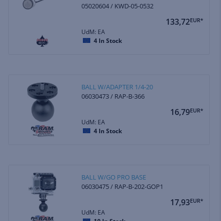
05020604 / KWD-05-0532
133,72
EUR*
UdM: EA
4
In Stock
BALL W/ADAPTER 1/4-20
06030473 / RAP-B-366
16,79
EUR*
UdM: EA
4
In Stock
BALL W/GO PRO BASE
06030475 / RAP-B-202-GOP1
17,93
EUR*
UdM: EA