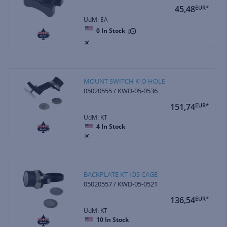
45,48
EUR*
UdM: EA
0
In Stock
MOUNT SWITCH K-O HOLE
05020555 / KWD-05-0536
151,74
EUR*
UdM: KT
4
In Stock
BACKPLATE KT IOS CAGE
05020557 / KWD-05-0521
136,54
EUR*
UdM: KT
10
In Stock