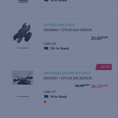
10
In Stock
SOCKED ARM PIVOT
06030844 / CPA.00.424.18000/B
20,00
EUR*
UdM: EA
15+
In Stock
36.5%
UNIVERSAL MOUNT KIT GPS P
06030851 / GPS.00.308.30202/B
60,00
EUR*
38,25
EUR*
UdM: KT
14
In Stock