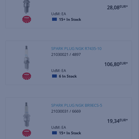
28,08
EUR*
UdM: EA
15+
In Stock
SPARK PLUG NGK R7435-10
21030021 / 4897
106,80
EUR*
UdM: EA
6
In Stock
SPARK PLUG NGK BR9ECS-5
21030031 / 6669
19,34
EUR*
UdM: EA
15+
In Stock