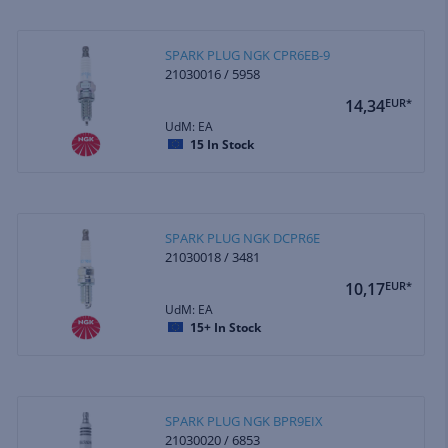
SPARK PLUG NGK CPR6EB-9
21030016 / 5958
14,34
EUR*
UdM: EA
15
In Stock
SPARK PLUG NGK DCPR6E
21030018 / 3481
10,17
EUR*
UdM: EA
15+
In Stock
SPARK PLUG NGK BPR9EIX
21030020 / 6853