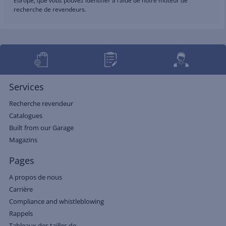
Europe, que vous pouvez identifier à l’aide de notre moteur de
recherche de revendeurs.
Services
Recherche revendeur
Catalogues
Built from our Garage
Magazins
Pages
A propos de nous
Carrière
Compliance and whistleblowing
Rappels
Tableaux des tailles de