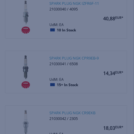
SPARK PLUG NGK IZFR6F-11
21030040 / 4095
40,88
EUR*
UdM: EA
10
In Stock
SPARK PLUG NGK CPR9EB-9
21030041 / 6508
14,34
EUR*
UdM: EA
15+
In Stock
SPARK PLUG NGK CR9EKB
21030042 / 2305
18,03
EUR*