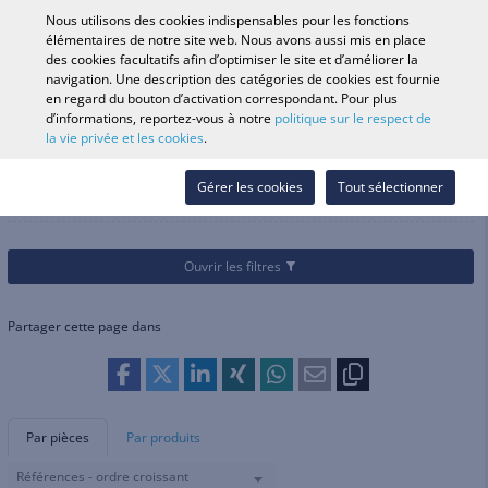
0
Nous utilisons des cookies indispensables pour les fonctions
élémentaires de notre site web. Nous avons aussi mis en place
des cookies facultatifs afin d’optimiser le site et d’améliorer la
navigation. Une description des catégories de cookies est fournie
Recherche par véhicule
Se conne
Rechercher dans
en regard du bouton d’activation correspondant. Pour plus
d’informations, reportez-vous à notre
politique sur le respect de
le magasin
la vie privée et les cookies
.
Catégories
Pièces et accessoires
Entretien
Bougies d allumage
Bougies d allumage
Gérer les cookies
Tout sélectionner
Ouvrir les filtres
Partager cette page dans
Par pièces
Par produits
Références - ordre croissant