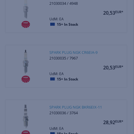
21030034 / 4948
20,53
EUR*
UdM: EA
15+
In Stock
SPARK PLUG NGK CR6EIA-9
21030035 / 7967
20,53
EUR*
UdM: EA
15+
In Stock
SPARK PLUG NGK BKR6EIX-11
21030036 / 3764
28,92
EUR*
UdM: EA
15+
In Stock