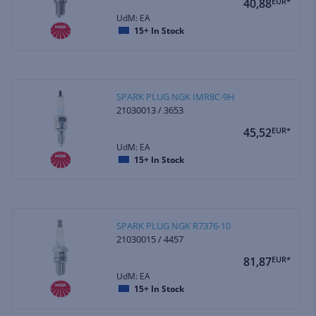
40,88
EUR*
UdM: EA
15+
In Stock
SPARK PLUG NGK IMR8C-9H
21030013 / 3653
45,52
EUR*
UdM: EA
15+
In Stock
SPARK PLUG NGK R7376-10
21030015 / 4457
81,87
EUR*
UdM: EA
15+
In Stock