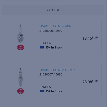
Part List
SPARK PLUG NGK AB6
21030006 / 2910
13,15
EUR*
UdM: EA
15+
In Stock
SPARK PLUG NGK DR7EIX
21030007 / 5686
28,08
EUR*
UdM: EA
15+
In Stock