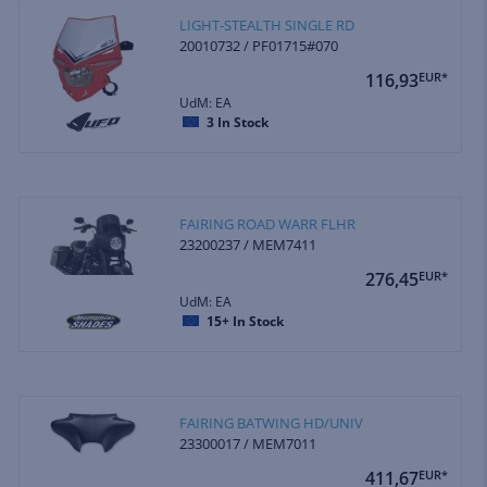
LIGHT-STEALTH SINGLE RD
20010732 / PF01715#070
116,93
EUR*
UdM: EA
3
In Stock
FAIRING ROAD WARR FLHR
23200237 / MEM7411
276,45
EUR*
UdM: EA
15+
In Stock
FAIRING BATWING HD/UNIV
23300017 / MEM7011
411,67
EUR*