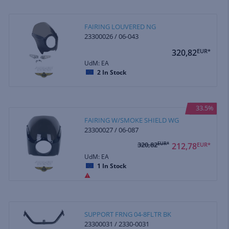
FAIRING LOUVERED NG
23300026 / 06-043
320,82
EUR*
UdM: EA
2
In Stock
33.5%
FAIRING W/SMOKE SHIELD WG
23300027 / 06-087
320,82
EUR*
212,78
EUR*
UdM: EA
1
In Stock
SUPPORT FRNG 04-8FLTR BK
23300031 / 2330-0031