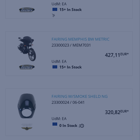
UdM: EA
15+
In Stock
FAIRING MEMPHIS BW METRIC
23300023 / MEM7031
427,11
EUR*
UdM: EA
15+
In Stock
FAIRING W/SMOKE SHELD NG
23300024 / 06-041
320,82
EUR*
UdM: EA
0
In Stock