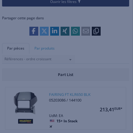
Ouvrir les filtres
Partager cette page dans
Par pièces
Par produits
Références - ordre croissant
Part List
FAIRING FT KLR650 BLK
05203086 / 144100
213,41
EUR*
UdM: EA
15+
In Stock