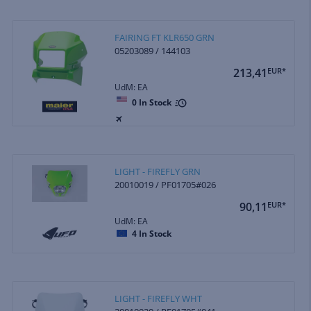
FAIRING FT KLR650 GRN
05203089 / 144103
213,41
EUR*
UdM: EA
0
In Stock
LIGHT - FIREFLY GRN
20010019 / PF01705#026
90,11
EUR*
UdM: EA
4
In Stock
LIGHT - FIREFLY WHT