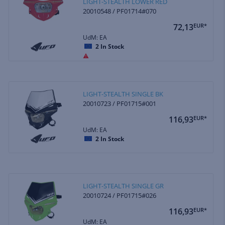
LIGHT-STEALTH LOWER RED
20010548 / PF01714#070
72,13
EUR*
UdM: EA
2
In Stock
LIGHT-STEALTH SINGLE BK
20010723 / PF01715#001
116,93
EUR*
UdM: EA
2
In Stock
LIGHT-STEALTH SINGLE GR
20010724 / PF01715#026
116,93
EUR*
UdM: EA