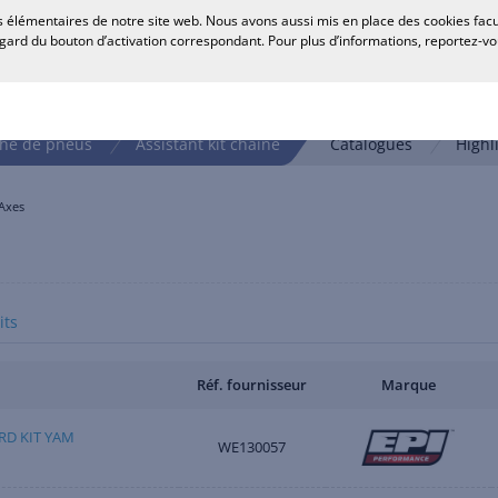
 élémentaires de notre site web. Nous avons aussi mis en place des cookies faculta
R
egard du bouton d’activation correspondant. Pour plus d’informations, reportez-v
he de pneus
Assistant kit chaîne
Catalogues
Highl
Axes
its
Réf. fournisseur
Marque
RD KIT YAM
WE130057