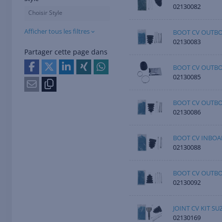
02130082
Choisir Style
Afficher tous les filtres
BOOT CV OUTBO
02130083
Partager cette page dans
BOOT CV OUTBO
02130085
BOOT CV OUTBO
02130086
BOOT CV INBOA
02130088
BOOT CV OUTBO
02130092
JOINT CV KIT SU
02130169