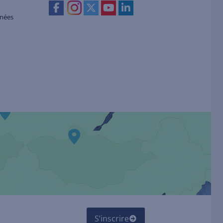
nnées
S’inscrire