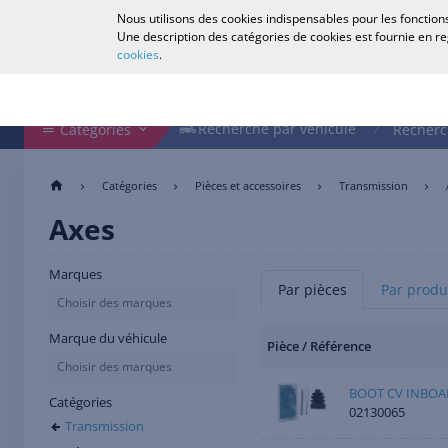
Nous utilisons des cookies indispensables pour les fonctions
Français
Une description des catégories de cookies est fournie en r
cookies
.
Rechercher dans le magasin
Recherche par véhicule
Recherche par véhicule
Catégories
Recherc
Catégories
Pièces et accessoires
Transmission
Axes
Marques
Par pièces
Par produ
Choisir des marques
Marque du véhicule
Pièce / Référence
Choisir des marques
BOOT CV INBOA
Catégories
02130065
Transmission