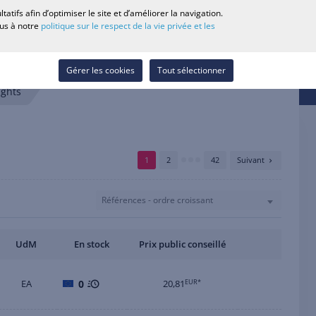
0
tifs afin d’optimiser le site et d’améliorer la navigation.
echerche revendeur
Carrière
Liste de souhaits
Contact
ous à notre
politique sur le respect de la vie privée et les
Se connecter
Gérer les cookies
Tout sélectionner
ights
1
2
42
Suivant
Références - ordre croissant
UdM
En stock
Prix public conseillé
EA
0
20,81
EUR*