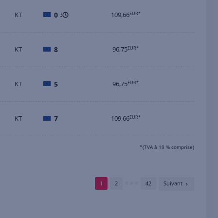
KT
0
109,66
EUR*
KT
8
96,75
EUR*
KT
5
96,75
EUR*
KT
7
109,66
EUR*
*(TVA à 19 % comprise)
1
2
42
Suivant