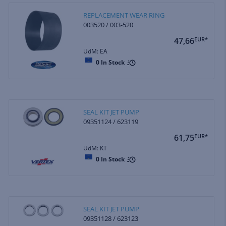
REPLACEMENT WEAR RING
003520 / 003-520
47,66
EUR*
UdM: EA
0
In Stock
SEAL KIT JET PUMP
09351124 / 623119
61,75
EUR*
UdM: KT
0
In Stock
SEAL KIT JET PUMP
09351128 / 623123