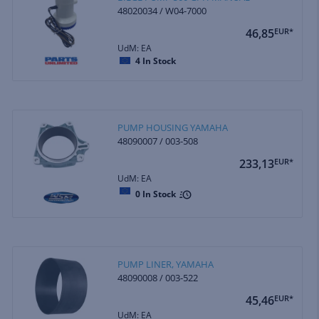
48020034 / W04-7000
46,85
EUR*
UdM: EA
4
In Stock
PUMP HOUSING YAMAHA
48090007 / 003-508
233,13
EUR*
UdM: EA
0
In Stock
PUMP LINER, YAMAHA
48090008 / 003-522
45,46
EUR*
UdM: EA