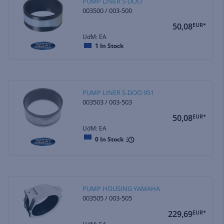
PUMP LINER S-DOO
003500 / 003-500
50,08
EUR*
UdM: EA
1
In Stock
PUMP LINER S-DOO 951
003503 / 003-503
50,08
EUR*
UdM: EA
0
In Stock
PUMP HOUSING YAMAHA
003505 / 003-505
229,69
EUR*