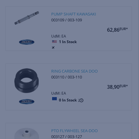
PUMP SHAFT KAWASAKI
003109 / 003-109
62,86
EUR*
UdM: EA
1
In Stock
RING CARBONE SEA DOO
003110 / 003-110
38,90
EUR*
UdM: EA
0
In Stock
PTO FLYWHEEL SEA-DOO
003127 / 003-127