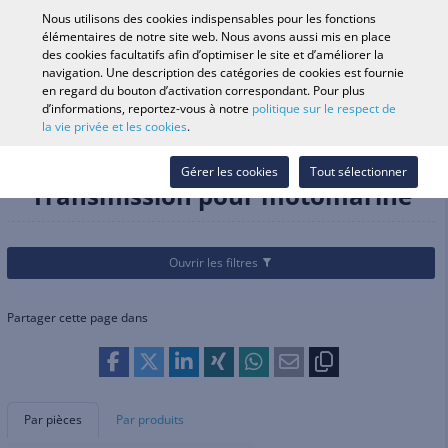
0
Nous utilisons des cookies indispensables pour les fonctions
élémentaires de notre site web. Nous avons aussi mis en place
des cookies facultatifs afin d’optimiser le site et d’améliorer la
navigation. Une description des catégories de cookies est fournie
Recherche par véhicule
Se conne
Rechercher dans
en regard du bouton d’activation correspondant. Pour plus
d’informations, reportez-vous à notre
politique sur le respect de
le magasin
la vie privée et les cookies
.
Catégories
Pièces et accessoires
Transmission
Transmission pour motomarine
Gérer les cookies
Tout sélectionner
Transmission pour motomarine
Ouvrir les filtres
Partager cette page dans
Par pièces
Par produits