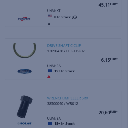
45,11
EUR*
UdM: KT
0
In Stock
DRIVE SHAFT C CLIP
12050426 / 003-119-02
6,15
EUR*
UdM: EA
15+
In Stock
WRENCH,IMPELLER SRX
38500040 / WR012
20,60
EUR*
UdM: EA
15+
In Stock