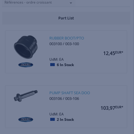
Références - ordre croissant
Part List
RUBBER BOOT/PTO
003100 / 003-100
12,45
EUR*
UdM: EA
6
In Stock
PUMP SHAFT SEA DOO
003106 / 003-106
103,97
EUR*
UdM: EA
2
In Stock