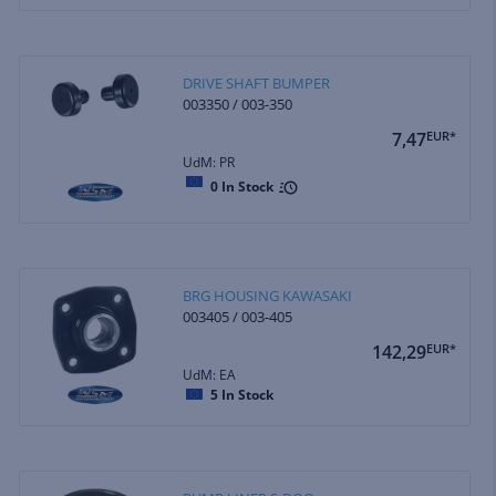
DRIVE SHAFT BUMPER
003350 / 003-350
7,47
EUR*
UdM: PR
0
In Stock
BRG HOUSING KAWASAKI
003405 / 003-405
142,29
EUR*
UdM: EA
5
In Stock