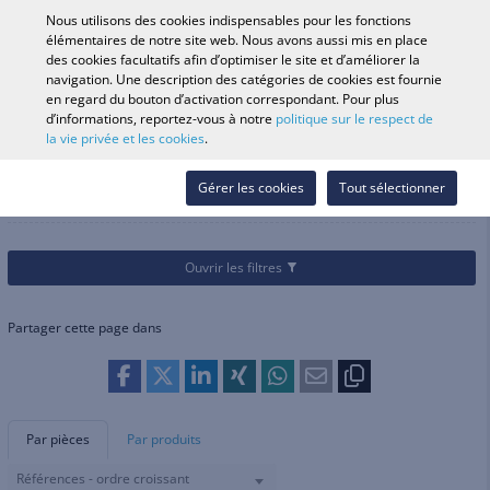
0
Nous utilisons des cookies indispensables pour les fonctions
élémentaires de notre site web. Nous avons aussi mis en place
des cookies facultatifs afin d’optimiser le site et d’améliorer la
navigation. Une description des catégories de cookies est fournie
Recherche par véhicule
Se conne
Rechercher dans
en regard du bouton d’activation correspondant. Pour plus
d’informations, reportez-vous à notre
politique sur le respect de
le magasin
la vie privée et les cookies
.
Catégories
Vélos
Selles et accessoires
Selles et accessoires
Gérer les cookies
Tout sélectionner
Ouvrir les filtres
Partager cette page dans
Par pièces
Par produits
Références - ordre croissant