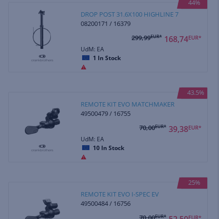
44%
DROP POST 31.6X100 HIGHLINE 7
08200171 / 16379
299,99
EUR*
168,74
EUR*
UdM: EA
1
In Stock
43.5%
REMOTE KIT EVO MATCHMAKER
49500479 / 16755
70,00
EUR*
39,38
EUR*
UdM: EA
10
In Stock
25%
REMOTE KIT EVO I-SPEC EV
49500484 / 16756
70,00
EUR*
52,50
EUR*