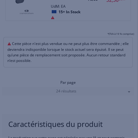
UdM: EA
15+
In Stock
*(TVA à 19 % comprise)
Cette pièce n'est plus vendue ou ne peut plus être commandée ; elle
deviendra indisponible lorsque le stock actuel sera épuisé. Il se peut
qu’une pièce de remplacement soit proposée. Aucun retour standard
n’est possible.
Par page
24 résultats
Caractéristiques du produit
La traduction sur cette page est générée par une IA et peut contenir