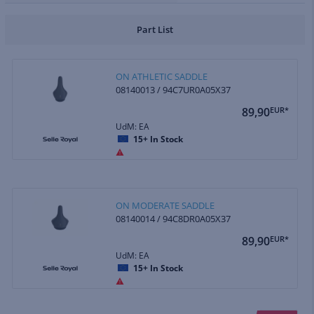
Part List
ON ATHLETIC SADDLE
08140013 / 94C7UR0A05X37
89,90
EUR*
UdM: EA
15+
In Stock
ON MODERATE SADDLE
08140014 / 94C8DR0A05X37
89,90
EUR*
UdM: EA
15+
In Stock