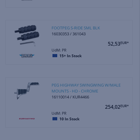
FOOTPEG S-RIDE SML BLK
16030353 / 361043
52,53
EUR*
UdM: PR
15+
In Stock
PEG HIGHWAY SWINGWING W/MALE
MOUNTS - HD - CHROME
16110014 / KUR4466
254,02
EUR*
UdM: PR
10
In Stock