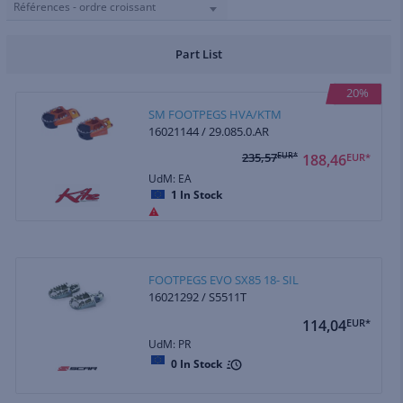
Références - ordre croissant
Part List
20%
SM FOOTPEGS HVA/KTM
16021144 / 29.085.0.AR
235,57
EUR*
188,46
EUR*
UdM: EA
1
In Stock
FOOTPEGS EVO SX85 18- SIL
16021292 / S5511T
114,04
EUR*
UdM: PR
0
In Stock