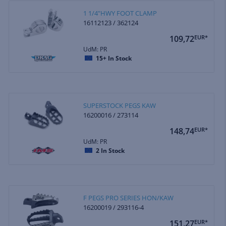
1 1/4"HWY FOOT CLAMP
16112123 / 362124
109,72
EUR*
UdM: PR
15+
In Stock
SUPERSTOCK PEGS KAW
16200016 / 273114
148,74
EUR*
UdM: PR
2
In Stock
F PEGS PRO SERIES HON/KAW
16200019 / 293116-4
151,27
EUR*