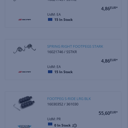
4,86
EUR*
UdM: EA
15
In Stock
SPRING RIGHT FOOTPEGS STARK
16021746 / SSTKR
4,86
EUR*
UdM: EA
15
In Stock
FOOTPEG S-RIDE LRG BLK
16030352 / 361030
55,60
EUR*
UdM: PR
0
In Stock