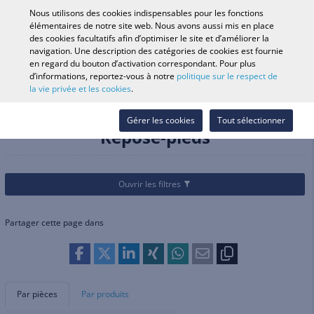
0
Nous utilisons des cookies indispensables pour les fonctions
élémentaires de notre site web. Nous avons aussi mis en place
des cookies facultatifs afin d’optimiser le site et d’améliorer la
navigation. Une description des catégories de cookies est fournie
Recherche par véhicule
Se conne
Rechercher dans
en regard du bouton d’activation correspondant. Pour plus
d’informations, reportez-vous à notre
politique sur le respect de
le magasin
la vie privée et les cookies
.
Catégories
Pièces et accessoires
Repose-pieds et commandes aux pieds
Repose-pieds
Gérer les cookies
Tout sélectionner
Repose-pieds
Ouvrir les filtres
Partager cette page dans
Par pièces
Par produits