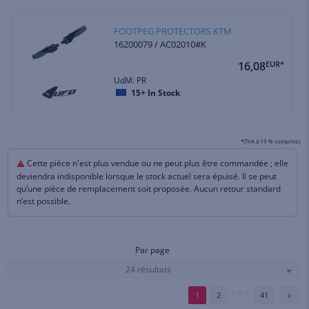
FOOTPEG PROTECTORS KTM
16200079 / AC02010#K
16,08
EUR*
UdM: PR
15+
In Stock
*(TVA à 19 % comprise)
Cette pièce n'est plus vendue ou ne peut plus être commandée ; elle
deviendra indisponible lorsque le stock actuel sera épuisé. Il se peut
qu’une pièce de remplacement soit proposée. Aucun retour standard
n’est possible.
Par page
24 résultats
1
2
41