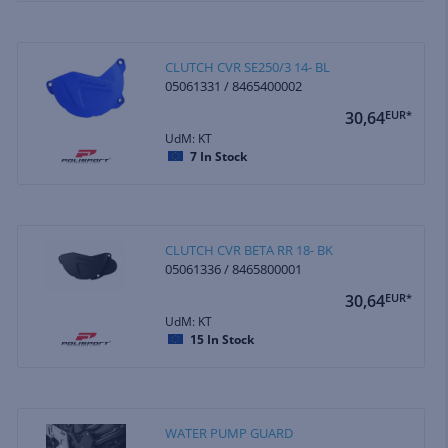
CLUTCH CVR SE250/3 14- BL
05061331 / 8465400002
30,64
EUR*
UdM: KT
7
In Stock
CLUTCH CVR BETA RR 18- BK
05061336 / 8465800001
30,64
EUR*
UdM: KT
15
In Stock
WATER PUMP GUARD