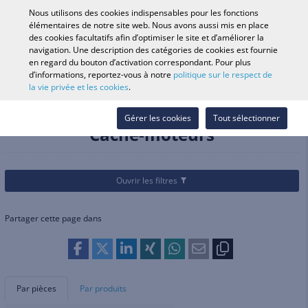
0
Nous utilisons des cookies indispensables pour les fonctions
élémentaires de notre site web. Nous avons aussi mis en place
des cookies facultatifs afin d’optimiser le site et d’améliorer la
navigation. Une description des catégories de cookies est fournie
Recherche par véhicule
Se conne
Rechercher dans
en regard du bouton d’activation correspondant. Pour plus
d’informations, reportez-vous à notre
politique sur le respect de
le magasin
la vie privée et les cookies
.
Catégories
Pièces et accessoires
Moteur/pièces de rechange
Cache-moteurs
Gérer les cookies
Tout sélectionner
Cache-moteurs
Ouvrir les filtres
Partager cette page dans
Par pièces
Par produits