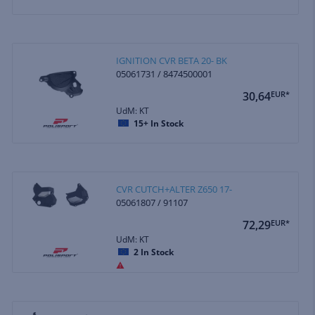
IGNITION CVR BETA 20- BK
05061731 / 8474500001
30,64
EUR*
UdM: KT
15+
In Stock
CVR CUTCH+ALTER Z650 17-
05061807 / 91107
72,29
EUR*
UdM: KT
2
In Stock