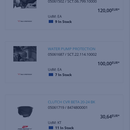
05061502 / SCT.06.799.10000
120,00
EUR*
UdM: EA
9
In Stock
WATER PUMP PROTECTION
05061687 / SCT.22.114.10002
100,00
EUR*
UdM: EA
7
In Stock
CLUTCH CVR BETA 20-24 BK
05061719 / 8474800001
30,64
EUR*
UdM: KT
11
In Stock