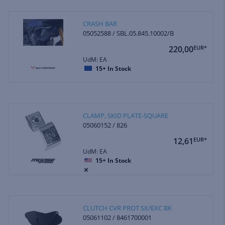
CRASH BAR
05052588 / SBL.05.845.10002/B
220,00
EUR*
UdM: EA
15+
In Stock
CLAMP, SKID PLATE-SQUARE
05060152 / 826
12,61
EUR*
UdM: EA
15+
In Stock
CLUTCH CVR PROT SX/EXC BK
05061102 / 8461700001