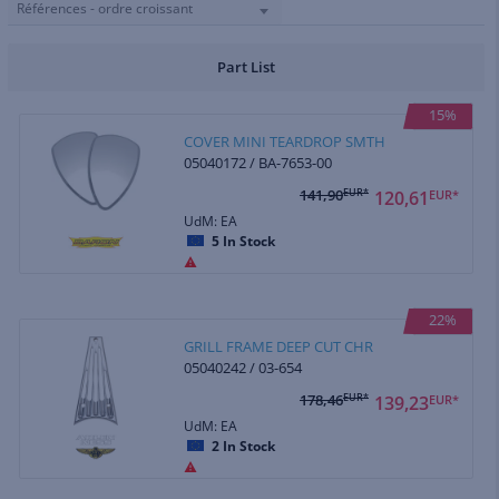
Références - ordre croissant
Part List
15%
COVER MINI TEARDROP SMTH
05040172 / BA-7653-00
141,90
EUR*
120,61
EUR*
UdM: EA
5
In Stock
22%
GRILL FRAME DEEP CUT CHR
05040242 / 03-654
178,46
EUR*
139,23
EUR*
UdM: EA
2
In Stock