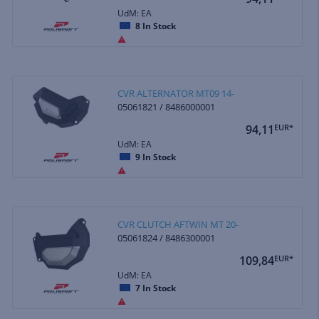
UdM: EA
8
In Stock
CVR ALTERNATOR MT09 14-
05061821 / 8486000001
94,11
EUR*
UdM: EA
9
In Stock
CVR CLUTCH AFTWIN MT 20-
05061824 / 8486300001
109,84
EUR*
UdM: EA
7
In Stock