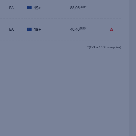
EA
15+
88,06
EUR*
EA
15+
40,40
EUR*
*(TVA à 19 % comprise)