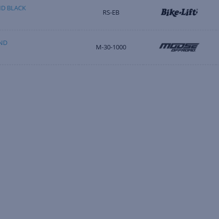
ND BLACK
RS-EB
ND
M-30-1000