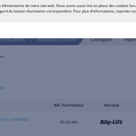
 élémentaires de notre site web. Nous avons aussi mis en place des cookies faculta
R
egard du bouton d’activation correspondant. Pour plus d’informations, reportez-v
he de pneus
Assistant kit chaîne
Catalogues
Highl
les
its
Réf. fournisseur
Marque
ND PE X INTENSE
RS-EB-WH