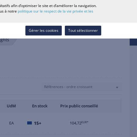
0
tifs afin d’optimiser le site et d’améliorer la navigation.
echerche revendeur
Carrière
Liste de souhaits
Contact
ous à notre
politique sur le respect de la vie privée et les
Se connecter
Gérer les cookies
Tout sélectionner
ights
Références - ordre croissant
UdM
En stock
Prix public conseillé
EA
15+
104,72
EUR*