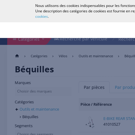
Nous utilisons des cookies indispensables pour les fonctions
Français
Une description des catégories de cookies est fournie en r
cookies
.
Rechercher dans le magasin
Recherche par véhicule
Recherche par véhicule
Catégories
Recherc
Catégories
Vélos
Outils et maintenance
Béquil
Béquilles
Marques
Par pièces
Par produ
Choisir des marques
Catégories
Pièce / Référence
Outils et maintenance
Béquilles
E-BIKE REAR STA
41010527
Segments
Choisir des segments