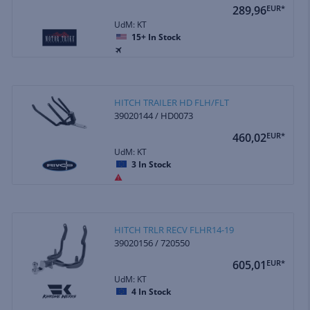
289,96
EUR*
UdM: KT
15+
In Stock
HITCH TRAILER HD FLH/FLT
39020144 / HD0073
460,02
EUR*
UdM: KT
3
In Stock
HITCH TRLR RECV FLHR14-19
39020156 / 720550
605,01
EUR*
UdM: KT
4
In Stock