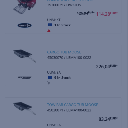
39300025 / HWK035
126,94
EUR*
114,28
EUR*
UdM: KT
1
In Stock
CARGO TUB MOOSE
45030070 / LEMA100-0022
226,04
EUR*
UdM: EA
9
In Stock
TOW BAR CARGO TUB MOOSE
45030071 / LEMA100-0023
83,24
EUR*
UdM: EA