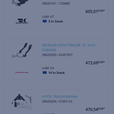
39020181 / 720680
605,01
EUR*
UdM: KT
3
In Stock
RECEIVER HITCH TRAILER - FL 14-21 -
CHROME
39020200 / KUR7657
473,69
EUR*
UdM: EA
14
In Stock
HITCH TRAILER INDIAN
39020204 / IC007-V2
470,54
EUR*