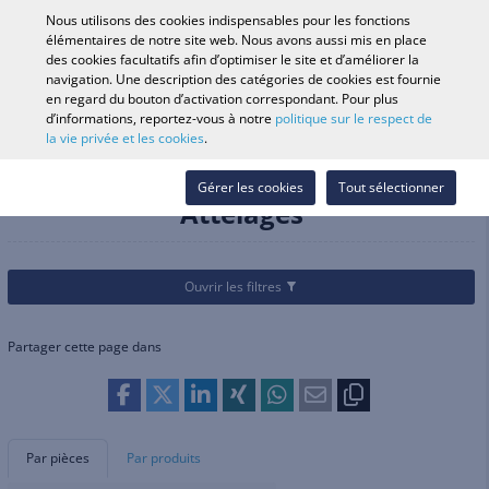
0
Nous utilisons des cookies indispensables pour les fonctions
élémentaires de notre site web. Nous avons aussi mis en place
des cookies facultatifs afin d’optimiser le site et d’améliorer la
navigation. Une description des catégories de cookies est fournie
Recherche par véhicule
Se conne
Rechercher dans
en regard du bouton d’activation correspondant. Pour plus
d’informations, reportez-vous à notre
politique sur le respect de
le magasin
la vie privée et les cookies
.
Catégories
Pièces et accessoires
Housses, sécurité et transport
Attelages
Gérer les cookies
Tout sélectionner
Attelages
Ouvrir les filtres
Partager cette page dans
Par pièces
Par produits