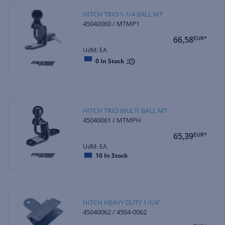
HITCH TRIO 1-1/4 BALL MT
45040060 / MTMP1
66,58
EUR*
UdM: EA
0
In Stock
HITCH TRIO MULTI BALL MT
45040061 / MTMPH
65,39
EUR*
UdM: EA
10
In Stock
HITCH HEAVY DUTY 1-1/4"
45040062 / 4504-0062