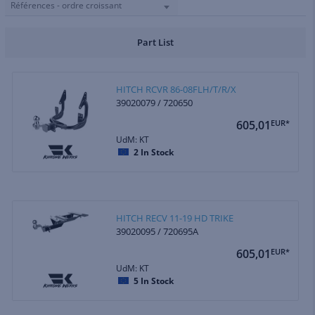
Références - ordre croissant
Part List
HITCH RCVR 86-08FLH/T/R/X
39020079 / 720650
605,01
EUR*
UdM: KT
2
In Stock
HITCH RECV 11-19 HD TRIKE
39020095 / 720695A
605,01
EUR*
UdM: KT
5
In Stock