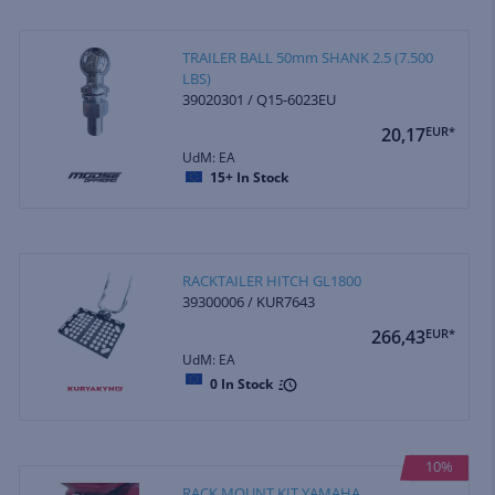
TRAILER BALL 50mm SHANK 2.5 (7.500
LBS)
39020301 / Q15-6023EU
20,17
EUR*
UdM: EA
15+
In Stock
RACKTAILER HITCH GL1800
39300006 / KUR7643
266,43
EUR*
UdM: EA
0
In Stock
10%
RACK MOUNT KIT YAMAHA