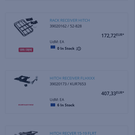
RACK RECEIVER HITCH
39020162 / 52-828
172,72
EUR*
UdM: EA
0
In Stock
HITCH RECEIVER FLHXXX
39020173 / KUR7653
407,33
EUR*
UdM: EA
6
In Stock
HITCH RECVER 15-19 FLRT