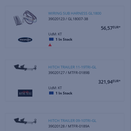
WIRING SUB HARNESS GL1800
39020123 / GL18007-38
56,57
EUR*
UdM: KT
1
In Stock
HITCH TRAILER 11-19TRI-GL
39020127 / MTFR-0189B
321,94
EUR*
UdM: KT
1
In Stock
HITCH TRAILER 09-10TRI-GL
39020128 / MTFR-0189A