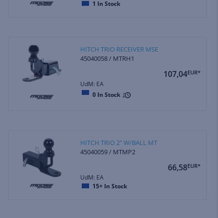
1
In Stock
HITCH TRIO RECEIVER MSE
45040058 / MTRH1
107,04
EUR*
UdM: EA
0
In Stock
HITCH TRIO 2" W/BALL MT
45040059 / MTMP2
66,58
EUR*
UdM: EA
15+
In Stock