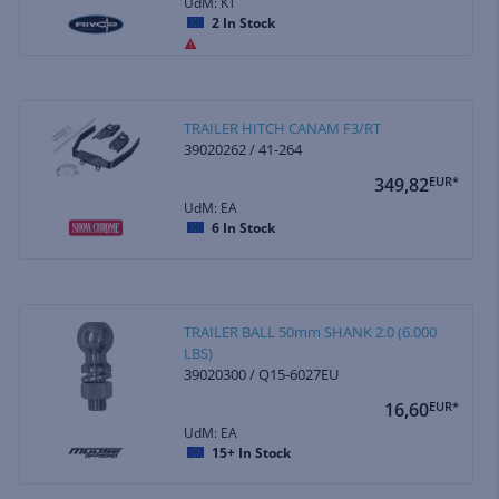
UdM: KT
2
In Stock
TRAILER HITCH CANAM F3/RT
39020262 / 41-264
349,82
EUR*
UdM: EA
6
In Stock
TRAILER BALL 50mm SHANK 2.0 (6.000
LBS)
39020300 / Q15-6027EU
16,60
EUR*
UdM: EA
15+
In Stock