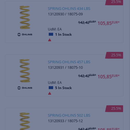
25.5%
SPRING OHLINS 434 LBS
13120930 / 18075-09
142,42
EUR*
105,85
EUR*
UdM: EA
1
In Stock
25.5%
SPRING OHLINS 457 LBS
13120931 / 18075-10
142,42
EUR*
105,85
EUR*
UdM: EA
5
In Stock
25.5%
SPRING OHLINS 502 LBS
13120933 / 18075-12
142,42
EUR*
105,85
EUR*