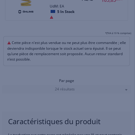
UdM: EA
5
In Stock
*(TVA à 19 % comprise)
Cette pièce n'est plus vendue ou ne peut plus être commandée ; elle
deviendra indisponible lorsque le stock actuel sera épuisé. Il se peut
qu’une pièce de remplacement soit proposée. Aucun retour standard
n’est possible.
Par page
24 résultats
Caractéristiques du produit
La traduction sur cette page est générée par une IA et peut contenir