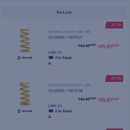
Part List
25.5%
SPRING OHLINS 388 LBS
13120928 / 18075-07
142,42
EUR*
105,85
EUR*
UdM: EA
2
In Stock
25.5%
SPRING OHLINS 411 LBS
13120929 / 18075-08
142,42
EUR*
105,85
EUR*
UdM: EA
2
In Stock