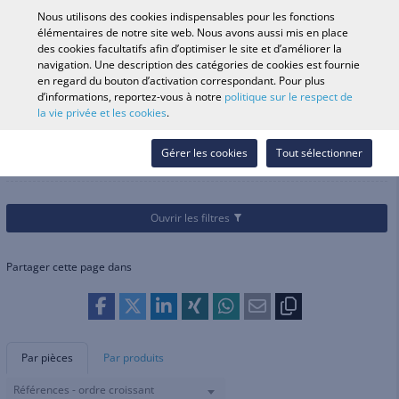
0
Nous utilisons des cookies indispensables pour les fonctions
élémentaires de notre site web. Nous avons aussi mis en place
des cookies facultatifs afin d’optimiser le site et d’améliorer la
navigation. Une description des catégories de cookies est fournie
Recherche par véhicule
Se conne
Rechercher dans
en regard du bouton d’activation correspondant. Pour plus
d’informations, reportez-vous à notre
politique sur le respect de
le magasin
la vie privée et les cookies
.
Catégories
Vélos
Suspension
Suspension
Gérer les cookies
Tout sélectionner
Ouvrir les filtres
Partager cette page dans
Par pièces
Par produits
Références - ordre croissant