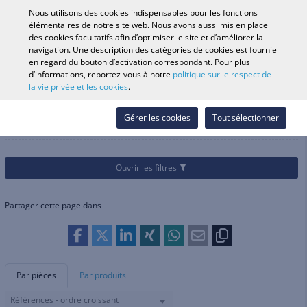
0
Nous utilisons des cookies indispensables pour les fonctions
élémentaires de notre site web. Nous avons aussi mis en place
des cookies facultatifs afin d’optimiser le site et d’améliorer la
navigation. Une description des catégories de cookies est fournie
Recherche par véhicule
Se conne
Rechercher dans
en regard du bouton d’activation correspondant. Pour plus
d’informations, reportez-vous à notre
politique sur le respect de
le magasin
la vie privée et les cookies
.
Catégories
Pièces et accessoires
Kits de bagagerie
Kits de bagagerie
Gérer les cookies
Tout sélectionner
Ouvrir les filtres
Partager cette page dans
Par pièces
Par produits
Références - ordre croissant