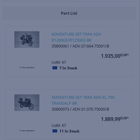
Part List
ADVENTURE SET TRAX ADV
R1200GS/R1250GS BK
35800061 / ADV.07.664.75001/B
1.935,00
EUR*
UdM: KT
7
In Stock
ADVENTURE SET TRAX ADV XL 750
TRANSALP BK
35800073 / ADV.01.070.75000/B
1.889,99
EUR*
UdM: KT
11
In Stock