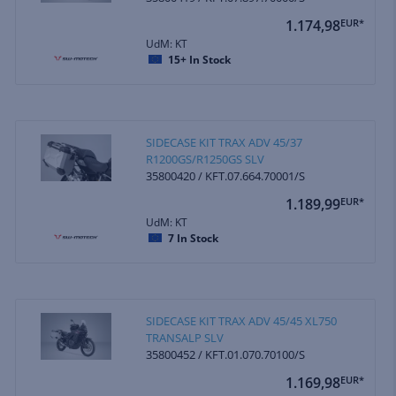
1.174,98
EUR*
UdM: KT
15+
In Stock
SIDECASE KIT TRAX ADV 45/37
R1200GS/R1250GS SLV
35800420 / KFT.07.664.70001/S
1.189,99
EUR*
UdM: KT
7
In Stock
SIDECASE KIT TRAX ADV 45/45 XL750
TRANSALP SLV
35800452 / KFT.01.070.70100/S
1.169,98
EUR*