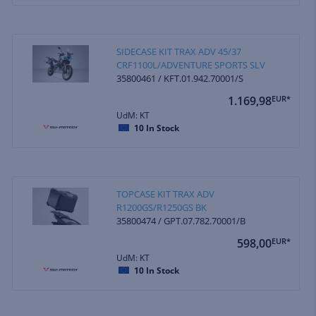
SIDECASE KIT TRAX ADV 45/37
CRF1100L/ADVENTURE SPORTS SLV
35800461 / KFT.01.942.70001/S
1.169,98
EUR*
UdM: KT
10
In Stock
TOPCASE KIT TRAX ADV
R1200GS/R1250GS BK
35800474 / GPT.07.782.70001/B
598,00
EUR*
UdM: KT
10
In Stock