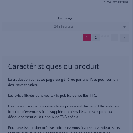
*(TVA à 19 % comprise)
Par page
24 résultats
1
2
4
Caractéristiques du produit
La traduction sur cette page est générée par une IA et peut contenir
des inexactitudes.
Les prix affichés sont nos tarifs publics conseillés TTC.
Il est possible que nos revendeurs proposent des prix différents, en
fonction d’éventuels frais supplémentaires liés au transport, au
dédouanement ou à un taux de TVA spécial.
Pour une évaluation précise, adressez-vous à votre revendeur Parts
Europe, que vous pouvez identifier à l’aide de notre moteur de