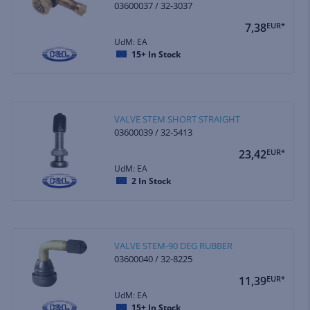
03600037 / 32-3037
7,38
EUR*
UdM: EA
15+
In Stock
VALVE STEM SHORT STRAIGHT
03600039 / 32-5413
23,42
EUR*
UdM: EA
2
In Stock
VALVE STEM-90 DEG RUBBER
03600040 / 32-8225
11,39
EUR*
UdM: EA
15+
In Stock