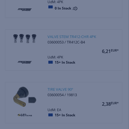
UdM: 4PK
0
In Stock
VALVE STEM TR412-CHR 4PK
03600053 / TR412C-B4
6,21
EUR*
UdM: 4PK
15+
In Stock
TIRE VALVE 90º
03600054 / 19813
2,38
EUR*
UdM: EA
15+
In Stock