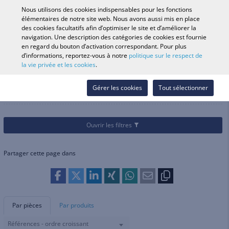
0
Nous utilisons des cookies indispensables pour les fonctions
élémentaires de notre site web. Nous avons aussi mis en place
des cookies facultatifs afin d’optimiser le site et d’améliorer la
navigation. Une description des catégories de cookies est fournie
Recherche par véhicule
Se conne
Rechercher dans
en regard du bouton d’activation correspondant. Pour plus
d’informations, reportez-vous à notre
politique sur le respect de
le magasin
la vie privée et les cookies
.
Catégories
Pièces et accessoires
Roues et accessoires
Valves
Valves
Gérer les cookies
Tout sélectionner
Ouvrir les filtres
Partager cette page dans
Par pièces
Par produits
Références - ordre croissant