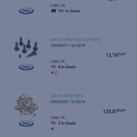
UdM: EA
15+
In Stock
VALVE STEM TR413 STR 6PK
03600027 / 32-8219
13,76
EUR*
UdM: PK
0
In Stock
VALVE CORE 50PK
03600028 / 32-8214
120,87
EUR*
UdM: PK
3
In Stock