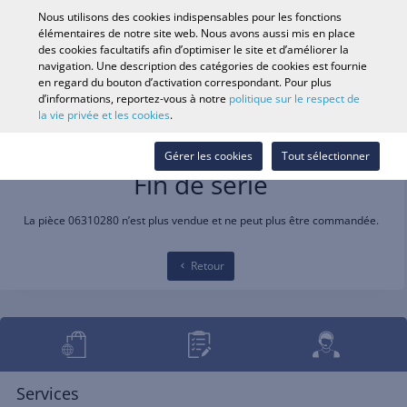
0
Nous utilisons des cookies indispensables pour les fonctions
élémentaires de notre site web. Nous avons aussi mis en place
des cookies facultatifs afin d’optimiser le site et d’améliorer la
navigation. Une description des catégories de cookies est fournie
Recherche par véhicule
Se conne
Rechercher dans
en regard du bouton d’activation correspondant. Pour plus
d’informations, reportez-vous à notre
politique sur le respect de
le magasin
la vie privée et les cookies
.
Gérer les cookies
Tout sélectionner
Fin de série
La pièce 06310280 n’est plus vendue et ne peut plus être commandée.
Retour
Services