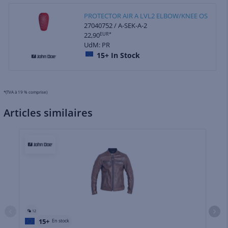
PROTECTOR AIR A LVL2 ELBOW/KNEE OS
27040752 / A-SEK-A-2
22,90
EUR*
UdM: PR
15+
In Stock
*(TVA à 19 % comprise)
Articles similaires
12
15+
En stock