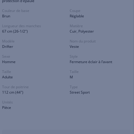
protection d'épaule
Couleur de base
Coupe
Brun
Réglable
Longueur des manches
Matière
67 cm (26-1/2")
Cuir, Polyester
Modèle
Nom du produit
Drifter
Veste
Sexe
Style
Homme
Fermeture éclair à l’avant
Taille
Taille
Adulte
M
Tour de poitrine
Type
112 cm (44")
Street Sport
Unités
Pièce