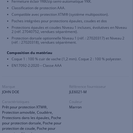
Fermeture éclair YKK/zip semi-automatique YKK.
Classification de protection AAA.
Compatible avec protection XTM® (système multiposition).
Poches intégrées pour protections épaules, coudes et dos
Protections épaules et coudes Niveau 1 incluses, évolutives en Niveau
2 (réf. 27040752, vendues séparément).
Protection dorsale optionnelle Niveau 1 (réf. : 27020317) et Niveau 2
(réf. : 27020318), vendues séparément.
Composition du matériau
Coque 1 : 100 % cuir de vache (1,2 mm). Coque 2 : 100 % polyester.
EN17092-2:2020 – Classe AAA
Marque
Référence fournisseur
JOHN DOE
JLE6021-M
Caractéristiques
Couleur
Prêt pour protection XTM®,
Marron
Protection amovible, Coudière,
Protections dans les épaules, Poche
pour protection dorsale, Poche pour
protection de coude, Poche pour