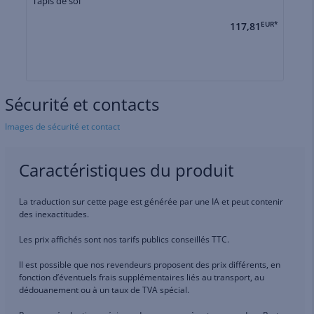
Tapis de sol
TA
117,81
EUR*
Sécurité et contacts
Images de sécurité et contact
Caractéristiques du produit
La traduction sur cette page est générée par une IA et peut contenir
des inexactitudes.
Les prix affichés sont nos tarifs publics conseillés TTC.
Il est possible que nos revendeurs proposent des prix différents, en
fonction d’éventuels frais supplémentaires liés au transport, au
dédouanement ou à un taux de TVA spécial.