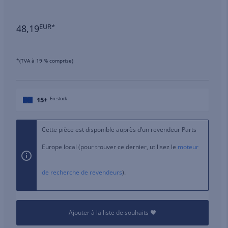
48,19
EUR*
*(TVA à 19 % comprise)
15+
En stock
Cette pièce est disponible auprès d’un revendeur Parts
Europe local (pour trouver ce dernier, utilisez le
moteur
de recherche de revendeurs
).
Ajouter à la liste de souhaits