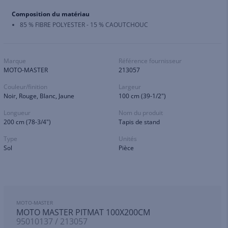
Composition du matériau
85 % FIBRE POLYESTER - 15 % CAOUTCHOUC
Marque
Référence fournisseur
MOTO-MASTER
213057
Couleur/finition
Largeur
Noir, Rouge, Blanc, Jaune
100 cm (39-1/2")
Longueur
Nom du produit
200 cm (78-3/4")
Tapis de stand
Type
Unités
Sol
Pièce
MOTO-MASTER
MOTO MASTER PITMAT 100X200CM
95010137 / 213057