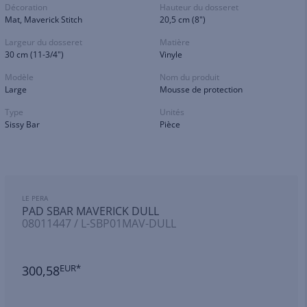
Décoration
Hauteur du dosseret
Mat, Maverick Stitch
20,5 cm (8")
Largeur du dosseret
Matière
30 cm (11-3/4")
Vinyle
Modèle
Nom du produit
Large
Mousse de protection
Type
Unités
Sissy Bar
Pièce
LE PERA
PAD SBAR MAVERICK DULL
08011447 / L-SBP01MAV-DULL
300,58
EUR*