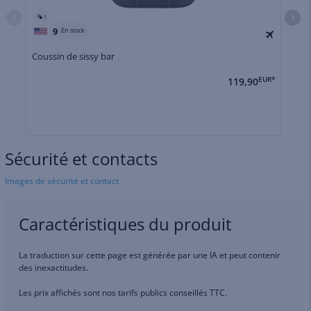
1
9
En stock
Coussin de sissy bar
Co
119,90
EUR*
Sécurité et contacts
Images de sécurité et contact
Caractéristiques du produit
La traduction sur cette page est générée par une IA et peut contenir
des inexactitudes.
Les prix affichés sont nos tarifs publics conseillés TTC.