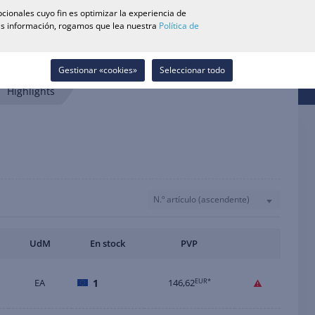
0
cionales cuyo fin es optimizar la experiencia de
Buscador de Tiendas
Carrera
Lista de deseos
Contacto
más información, rogamos que lea nuestra
Política de
Iniciar sesión
Gestionar «cookies»
Seleccionar todo
Highlights
N.º artículo (ascendente)
UdM
En stock
PVP
EA
1
146,62
EUR*