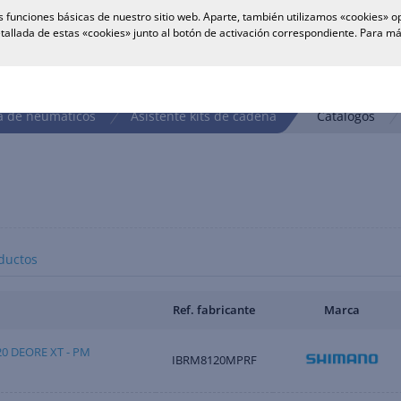
 funciones básicas de nuestro sitio web. Aparte, también utilizamos «cookies» op
tallada de estas «cookies» junto al botón de activación correspondiente. Para 
 de neumáticos
Asistente kits de cadena
Catálogos
ductos
Ref. fabricante
Marca
0 DEORE XT - PM
IBRM8120MPRF