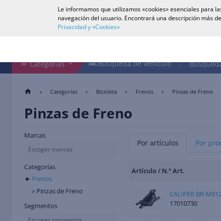
Le informamos que utilizamos «cookies» esenciales para las
Español
navegación del usuario. Encontrará una descripción más de
Privacidad y «Cookies»
Buscar en tienda
Búsqueda de vehículo
Búsqueda de vehículo
Categorías
Búsqueda
Categorías
Bicicleta
Frenos
Pinzas de Freno
Pinzas de Freno
Marcas
Por artículos
Por pro
Escoger marcas
Categorías
Artículo / N.º Art.
Frenos
Pinzas de Freno
CALIPER BR-M812
17010730
Segmentos
Escoger segmentos