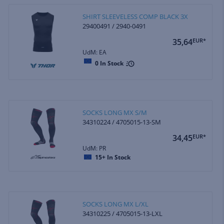
SHIRT SLEEVELESS COMP BLACK 3X
29400491 / 2940-0491
35,64
EUR*
UdM: EA
0
In Stock
SOCKS LONG MX S/M
34310224 / 4705015-13-SM
34,45
EUR*
UdM: PR
15+
In Stock
SOCKS LONG MX L/XL
34310225 / 4705015-13-LXL