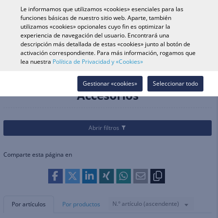
0
Le informamos que utilizamos «cookies» esenciales para las
funciones básicas de nuestro sitio web. Aparte, también
utilizamos «cookies» opcionales cuyo fin es optimizar la
experiencia de navegación del usuario. Encontrará una
Búsqueda de vehículo
Iniciar s
Buscar en tienda
descripción más detallada de estas «cookies» junto al botón de
activación correspondiente. Para más información, rogamos que
lea nuestra
Política de Privacidad y «Cookies»
Categorías
Cascos & Equipamiento
Equipamiento Piloto Offroad
Accesorios
Gestionar «cookies»
Seleccionar todo
Accesorios
Abrir filtros
Comparte esta página en
N.º artículo (ascendente)
Por artículos
Por productos