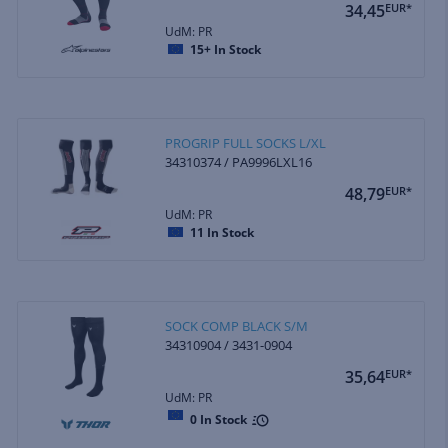
34,45
EUR*
UdM: PR
15+
In Stock
PROGRIP FULL SOCKS L/XL
34310374 / PA9996LXL16
48,79
EUR*
UdM: PR
11
In Stock
SOCK COMP BLACK S/M
34310904 / 3431-0904
35,64
EUR*
UdM: PR
0
In Stock