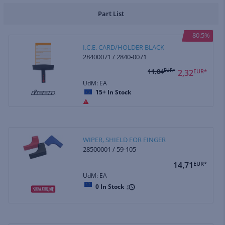
Part List
80.5%
I.C.E. CARD/HOLDER BLACK
28400071 / 2840-0071
11,84
EUR*
2,32
EUR*
UdM: EA
15+
In Stock
WIPER, SHIELD FOR FINGER
28500001 / 59-105
14,71
EUR*
UdM: EA
0
In Stock