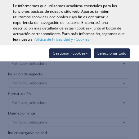
0
Le informamos que utilizamos «cookies» esenciales para las
funciones básicas de nuestro sitio web. Aparte, también
utilizamos «cookies» opcionales cuyo fin es optimizar la
experiencia de navegación del usuario. Encontrará una
Búsqueda de vehículo
Iniciar s
Buscar en tienda
descripción más detallada de estas «cookies» junto al botón de
activación correspondiente. Para más información, rogamos que
lea nuestra
Política de Privacidad y «Cookies»
Moto
ATV/UTV
Matchcode
Parejas
Gestionar «cookies»
Seleccionar todo
Ancho
Por favor, seleccione
Relación de aspecto
Por favor, seleccione
Construcción
Por favor, seleccione
Diámetro llanta
Por favor, seleccione
Índice carga/velocidad