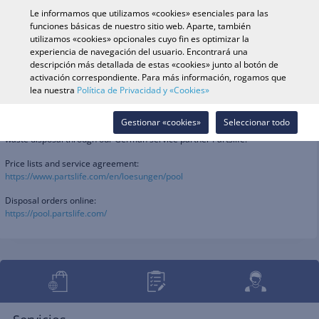
0
Le informamos que utilizamos «cookies» esenciales para las
funciones básicas de nuestro sitio web. Aparte, también
utilizamos «cookies» opcionales cuyo fin es optimizar la
experiencia de navegación del usuario. Encontrará una
Búsqueda de vehículo
Iniciar s
Buscar en tienda
descripción más detallada de estas «cookies» junto al botón de
activación correspondiente. Para más información, rogamos que
lea nuestra
Política de Privacidad y «Cookies»
Disposal
Gestionar «cookies»
Seleccionar todo
Parts Europe offers registered dealers the opportunity to organise their
waste disposal through our German service partner Partslife.
Price lists and service agreement:
https://www.partslife.com/en/loesungen/pool
Disposal orders online:
https://pool.partslife.com/