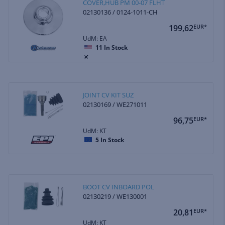
COVER,HUB PM 00-07 FLHT
02130136 / 0124-1011-CH
199,62
EUR*
UdM: EA
11
In Stock
JOINT CV KIT SUZ
02130169 / WE271011
96,75
EUR*
UdM: KT
5
In Stock
BOOT CV INBOARD POL
02130219 / WE130001
20,81
EUR*
UdM: KT