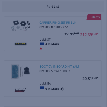
Part List
40.5%
CARRIER RING SET RR BLK
02120068 / 2RC-3051
356,95
EUR*
212,39
EUR*
UdM: ST
3
In Stock
BOOT CV INBOARD KIT YAM
02130065 / WE130057
20,81
EUR*
UdM: EA
0
In Stock