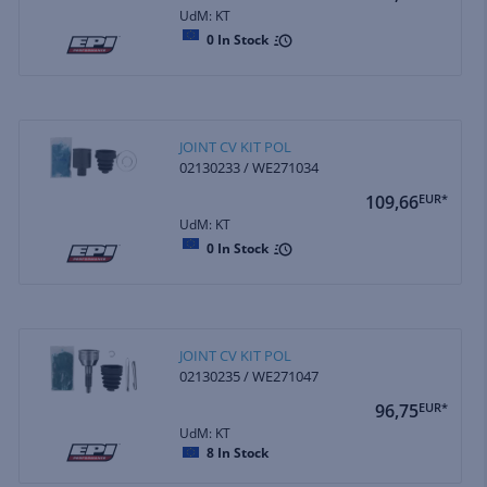
UdM: KT
0
In Stock
JOINT CV KIT POL
02130233 / WE271034
109,66
EUR*
UdM: KT
0
In Stock
JOINT CV KIT POL
02130235 / WE271047
96,75
EUR*
UdM: KT
8
In Stock