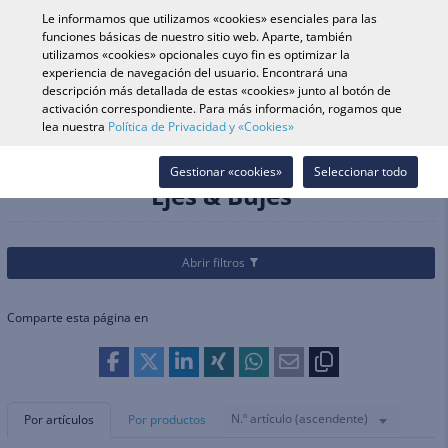
0
Le informamos que utilizamos «cookies» esenciales para las
funciones básicas de nuestro sitio web. Aparte, también
utilizamos «cookies» opcionales cuyo fin es optimizar la
experiencia de navegación del usuario. Encontrará una
Búsqueda de vehículo
Iniciar s
Buscar en tienda
descripción más detallada de estas «cookies» junto al botón de
activación correspondiente. Para más información, rogamos que
lea nuestra
Política de Privacidad y «Cookies»
Categorías
Recambios & Accesorios
Ruedas & Accesorios
Ejes & Bujes
Gestionar «cookies»
Seleccionar todo
Ejes & Bujes
Abrir filtros
Comparte esta página en
N.º artículo (ascendente)
Por artículos
Por productos