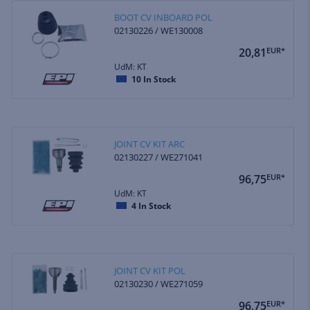
BOOT CV INBOARD POL
02130226 / WE130008
20,81
EUR*
UdM: KT
10
In Stock
JOINT CV KIT ARC
02130227 / WE271041
96,75
EUR*
UdM: KT
4
In Stock
JOINT CV KIT POL
02130230 / WE271059
96,75
EUR*