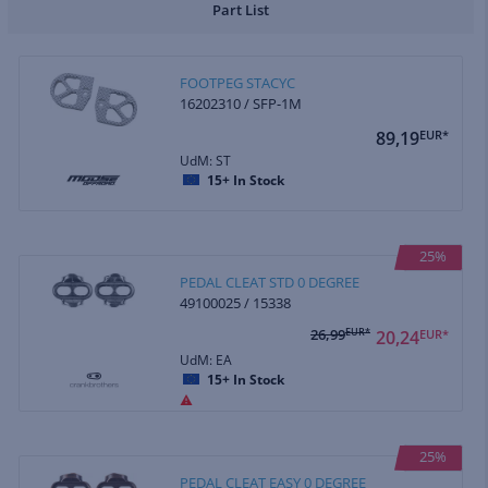
Part List
FOOTPEG STACYC
16202310 / SFP-1M
89,19
EUR*
UdM: ST
15+
In Stock
25%
PEDAL CLEAT STD 0 DEGREE
49100025 / 15338
26,99
EUR*
20,24
EUR*
UdM: EA
15+
In Stock
25%
PEDAL CLEAT EASY 0 DEGREE