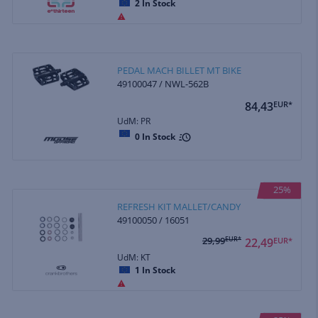
2
In Stock
PEDAL MACH BILLET MT BIKE
49100047 / NWL-562B
84,43
EUR*
UdM: PR
0
In Stock
25%
REFRESH KIT MALLET/CANDY
49100050 / 16051
29,99
EUR*
22,49
EUR*
UdM: KT
1
In Stock