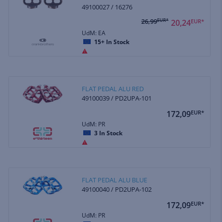
49100027 / 16276
26,99
EUR*
20,24
EUR*
UdM: EA
15+
In Stock
FLAT PEDAL ALU RED
49100039 / PD2UPA-101
172,09
EUR*
UdM: PR
3
In Stock
FLAT PEDAL ALU BLUE
49100040 / PD2UPA-102
172,09
EUR*
UdM: PR