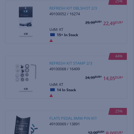
25%
REFRESH KIT DBLSHOT 2/3
49100052 / 16274
29,99
EUR*
22,49
EUR*
UdM: KT
15+
In Stock
44%
REFRESH KIT STAMP 2/3
49100068 / 16499
24,99
EUR*
14,05
EUR*
UdM: KT
14
In Stock
25%
FLATS PEDAL 8MM PIN KIT
49100069 / 13891
12,00
EUR*
9,00
EUR*