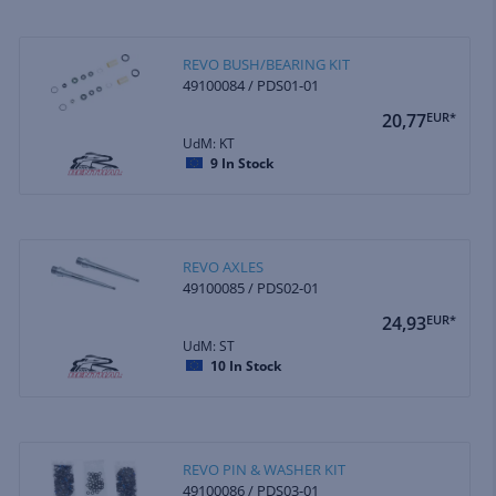
REVO BUSH/BEARING KIT
49100084 / PDS01-01
20,77
EUR*
UdM: KT
9
In Stock
REVO AXLES
49100085 / PDS02-01
24,93
EUR*
UdM: ST
10
In Stock
REVO PIN & WASHER KIT
49100086 / PDS03-01