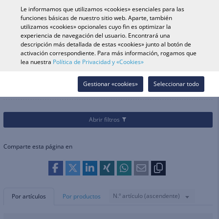
0
Le informamos que utilizamos «cookies» esenciales para las
funciones básicas de nuestro sitio web. Aparte, también
utilizamos «cookies» opcionales cuyo fin es optimizar la
experiencia de navegación del usuario. Encontrará una
Búsqueda de vehículo
Iniciar s
Buscar en tienda
descripción más detallada de estas «cookies» junto al botón de
activación correspondiente. Para más información, rogamos que
lea nuestra
Política de Privacidad y «Cookies»
Categorías
Bicicleta
Transmisión
Pedales
Pedales
Gestionar «cookies»
Seleccionar todo
Abrir filtros
Comparte esta página en
N.º artículo (ascendente)
Por artículos
Por productos